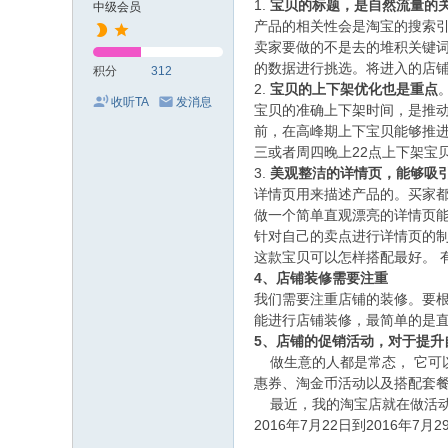
1.
宝贝的标题，是自然流量的
中级会员
产品的相关性会是淘宝的搜索
卖家要做的不是去的堆积关键
的数据进行挑选。将进入的店
积分
312
2.
宝贝的上下架优化也是重点
收听TA
发消息
宝贝的准确上下架时间，是推
前，在高峰期上下宝贝能够推
三或者周四晚上22点上下架宝
3.
美观整洁的详情页，能够吸
详情页用来描述产品的。买家
做一个简单直观漂亮的详情页
针对自己的卖点进行详情页的
这款宝贝可以怎样搭配最好。 
4、店铺装修需要注重
我们需要注重店铺的装修。要
能进行店铺装修，最简单的是
5、店铺的促销活动，对于提升
做生意的人都是常态， 它可
惠券、淘金币活动以及搭配套
最近，我的淘宝店就在做活动
2016年7月22日到2016年7月2