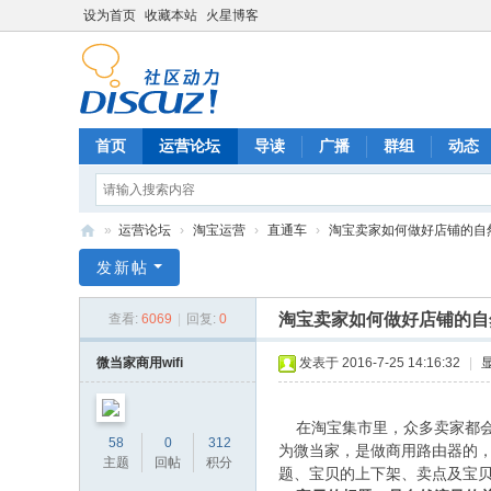
设为首页
收藏本站
火星博客
首页
运营论坛
导读
广播
群组
动态
»
运营论坛
›
淘宝运营
›
直通车
›
淘宝卖家如何做好店铺的自
电
发新帖
商
淘宝卖家如何做好店铺的自
查看:
6069
|
回复:
0
运
营
微当家商用wifi
发表于 2016-7-25 14:16:32
|
网
在淘宝集市里，众多卖家都会
58
0
312
为微当家，是做商用路由器的
主题
回帖
积分
题、宝贝的上下架、卖点及宝