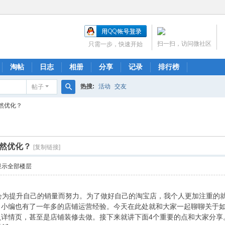
扫一扫，访问微社区
只需一步，快速开始
淘帖
日志
相册
分享
记录
排行榜
热搜:
活动
交友
帖子
搜
然优化？
索
然优化？
[复制链接]
显示全部楼层
为提升自己的销量而努力。为了做好自己的淘宝店，我个人更加注重的就
，小编也有了一年多的店铺运营经验。今天在此处就和大家一起聊聊关于
贝详情页，甚至是店铺装修去做。接下来就讲下面4个重要的点和大家分享