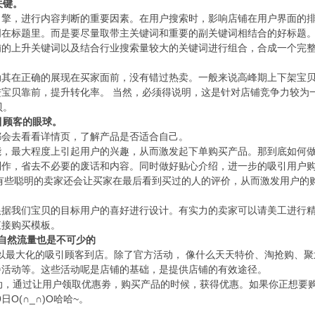
关键。
引擎，进行内容判断的重要因素。在用户搜索时，影响店铺在用户界面的排
词在标题里。而是要尽量取带主关键词和重要的副关键词相结合的好标题
铺的上升关键词以及结合行业搜索量较大的关键词进行组合，合成一个完
。
动其在正确的展现在买家面前，没有错过热卖。一般来说高峰期上下架宝
进宝贝靠前，提升转化率。 当然，必须得说明，这是针对店铺竞争力较为
贝。
引顾客的眼球。
都会去看看详情页，了解产品是否适合自己。
能，最大程度上引起用户的兴趣，从而激发起下单购买产品。那到底如何
制作，省去不必要的废话和内容。同时做好贴心介绍，进一步的吸引用户
有些聪明的卖家还会让买家在最后看到买过的人的评价，从而激发用户的
根据我们宝贝的目标用户的喜好进行设计。有实力的卖家可以请美工进行
直接购买模板。
自然流量也是不可少的
以最大化的吸引顾客到店。除了官方活动， 像什么天天特价、淘抢购、聚
餐活动等。这些活动呢是店铺的基础，是提供店铺的有效途径。
，通过让用户领取优惠劵，购买产品的时候，获得优惠。如果你正想要购
9日O(∩_∩)O哈哈~。