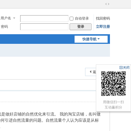
切
换
用户名
自动登录
找回密码
到
宽
密码
立即注册
登录
版
快捷导航
返回列表
用微信扫一扫
互动赢积分
是做好店铺的自然优化来引流。 我的淘宝店铺，名叫做
如何引进自然流量的问题。自然流量个人认为应该是从标
。