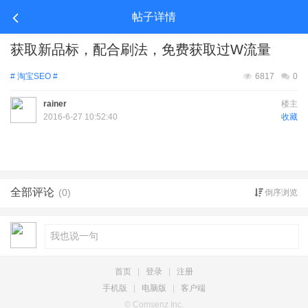
帖子详情
获取新品标，配合刷法，免费获取过W流量
# 淘宝SEO #
6817
0
rainer
楼主
2016-6-27 10:52:40
收藏
全部评论
(0)
倒序浏览
首页
|
登录
|
注册
手机版
|
电脑版
|
客户端
© Comsenz Inc.