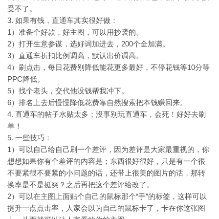
受不了。
3. 如果有钱，直通车其实很好做：
1）准备个好款，好主图，可以用抄袭的。
2）打开生意参谋，选好词加进去，200个全加满。
3）直通车折扣比例调高，默认出价调高。
4）刷点击，每日花费别降低能花更多最好，不停花钱等10分等
PPC降低。
5）找个老头，交代他没钱帮我冲下。
6）排名上去后慢慢降低花费靠自然搜索把本钱赚回来。
4. 直通车的帖子水贴太多；没事别玩直通车，会死！好好去刷
单！
5. 一些技巧：
1）可以自己给自己刷一个差评，因为差评是大家最重视的，你
想想如果你有个差评的内容是；东西很好很好，只是有一个很
不要紧很不要紧的小问题的话，还带上很美的图片的话，那转
换率是不是挺爽？之后再把这个差评给改了。
2）可以在主图上面贴个自己的鼠标那个“手”的标签，这样可以
提升一点点击率，人家会以为自己的鼠标卡了，卡在你这张图