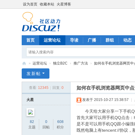
设为首页
收藏本站
火星博客
首页
运营论坛
导读
广播
群组
动态
»
运营论坛
›
独立B2C
›
推广方法
›
如何在手机浏览器网页中点
电
发新帖
商
如何在手机浏览器网页中点
查看:
12345
|
回复:
0
运
营
火星
发表于 2015-10-27 15:38:57
|
网
今天给大家分享一下手机Q
首先大家可以用手机QQ点击：http //wp
82
0
608
是不是可以用手机QQ跟小编强
主题
回帖
积分
既然电脑上有tencent://