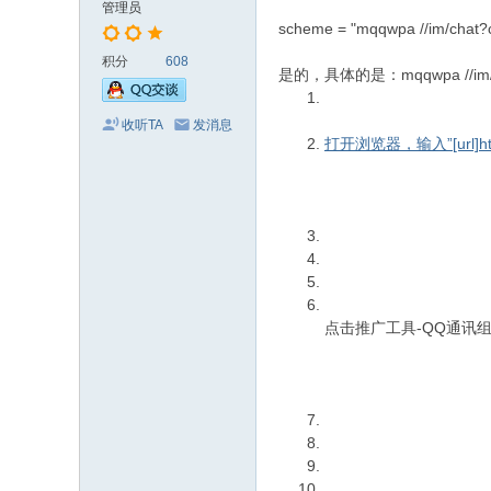
管理员
scheme = "mqqwpa //im/chat?c
积分
608
是的，具体的是：mqqwpa //im/ch
收听TA
发消息
打开浏览器，输入”[url]http:/
点击推广工具-QQ通讯