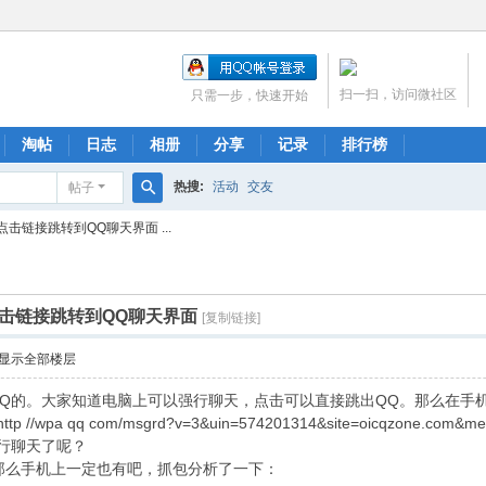
扫一扫，访问微社区
只需一步，快速开始
淘帖
日志
相册
分享
记录
排行榜
热搜:
活动
交友
帖子
搜
击链接跳转到QQ聊天界面 ...
索
击链接跳转到QQ聊天界面
[复制链接]
显示全部楼层
Q的。大家知道电脑上可以强行聊天，点击可以直接跳出QQ。那么在手
a qq com/msgrd?v=3&uin=574201314&site=oicqzone.com&me
行聊天了呢？
协议，那么手机上一定也有吧，抓包分析了一下：