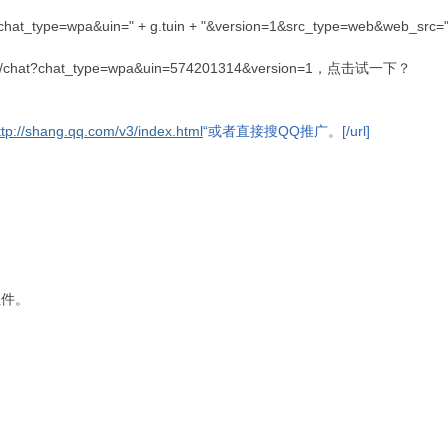
hat_type=wpa&uin=" + g.tuin + "&version=1&src_type=web&web_src=" 
at?chat_type=wpa&uin=574201314&version=1，点击试一下？
/shang.qq.com/v3/index.html
“或者直接搜QQ推广。[/url]
组件。