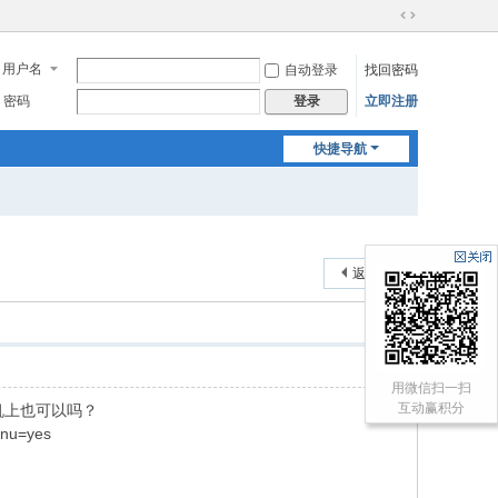
切
换
用户名
自动登录
找回密码
到
宽
密码
立即注册
登录
版
快捷导航
返回列表
用微信扫一扫
互动赢积分
机上也可以吗？
nu=yes