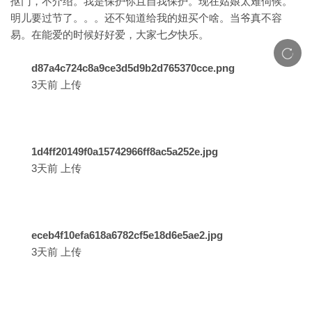
抠门，不介绍。我是保护你且自我保护。现在姑娘太难伺候。
明儿要过节了。。。还不知道给我的妞买个啥。当爷真不容
易。在能爱的时候好好爱，大家七夕快乐。
d87a4c724c8a9ce3d5d9b2d765370cce.png
3天前 上传
1d4ff20149f0a15742966ff8ac5a252e.jpg
3天前 上传
eceb4f10efa618a6782cf5e18d6e5ae2.jpg
3天前 上传