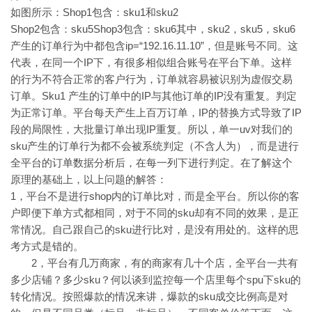
如图所示：Shop1包含：sku1和sku2
Shop2包含：sku5Shop3包含：sku6其中，sku2，sku5，sku6
产生的订单行为中都包含ip=“192.16.11.10”，但是账号不同。这
代表，在同一个IP下，有很多相似组合账号在平台下单。这样
的行为不符合正常的客户行为，订单就容易被识别为虚假交易
订单。Sku1 产生的订单中的IP与其他订单的IP没有重复。判定
为正常订单。平台每天产生上百万订单，IP的替换方式导致了IP
段的局限性，大批量订单出现IP重复。所以，单一uv对我们的
sku产生的订单行为都不会被系统判定（不含人为），而是进行
全平台的订单数据分析后，在每一列下进行判定。在了解这个
原理的基础上，以上问题的解答：
1，平台不是进行shop内的订单比对，而是全平台。所以你的客
户即便下单方式都相同，对于不同的sku却有不同的效果，是正
常情况。自己跟自己的sku进行比对，是没有用处的。这样的思
考方式是错的。
2，平台有几万商家，有的商家有几十个店，全平台一共有
多少店铺？多少sku？何以谈到监控每一个店里每个spu下sku的
转化情况。按照爆款的情况来讲，爆款的sku成交比例高是对