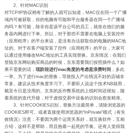
2、针对MAC识别
对TCP/IP协议稍有了解的人就可以知道，MAC仅在同一个广播
域内可被获取，你的电脑有可能和平台服务器在同一个广播域
内吗？有可能，除非你是该平台公司的员工，就坐在他们的服
务器内网进行下单。所以，对于那些不需要在电脑上安装控件
（应用程序）的平台来说，是没有办法获取你的电脑的MAC地
址的。对于在客户端安装了控件（应用程序）的平台，大家可
以通过使用修改MAC地址的工具实现替换。京东情况：在我们
登陆京东网站购买商品的时候，京东需要我们按照插件么？如
果不需要的话，
现阶段进行mac角度的考虑是浪费时间
，多此
一举。为了进行mac的替换，导致投入产出情况不好的店铺非
常多。建议从技术角度学习下。不要听人说这个技术NB就用，
截至今日是没用的。京东的反作弊系统的上线时间还很短，随
着系统的迭代升级，对于虚假交易中设备的识别会愈发精准。
3、针对COOKIES识别，替换方法最简单，清除浏览器的
COOKIES即可。或者直接使用浏览器的“InPrivate”模式（有失
效情况）注意：不要因为两个运营关系好，就互换软件，互相
介绍，这样不是帮助，而且抱着一起死的节奏。还有人觉得我