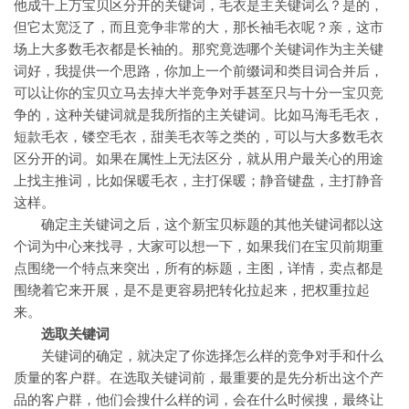
他成千上万宝贝区分开的关键词，毛衣是主关键词么？是的，
但它太宽泛了，而且竞争非常的大，那长袖毛衣呢？亲，这市
场上大多数毛衣都是长袖的。那究竟选哪个关键词作为主关键
词好，我提供一个思路，你加上一个前缀词和类目词合并后，
可以让你的宝贝立马去掉大半竞争对手甚至只与十分一宝贝竞
争的，这种关键词就是我所指的主关键词。比如马海毛毛衣，
短款毛衣，镂空毛衣，甜美毛衣等之类的，可以与大多数毛衣
区分开的词。如果在属性上无法区分，就从用户最关心的用途
上找主推词，比如保暖毛衣，主打保暖；静音键盘，主打静音
这样。
确定主关键词之后，这个新宝贝标题的其他关键词都以这
个词为中心来找寻，大家可以想一下，如果我们在宝贝前期重
点围绕一个特点来突出，所有的标题，主图，详情，卖点都是
围绕着它来开展，是不是更容易把转化拉起来，把权重拉起
来。
选取关键词
关键词的确定，就决定了你选择怎么样的竞争对手和什么
质量的客户群。在选取关键词前，最重要的是先分析出这个产
品的客户群，他们会搜什么样的词，会在什么时候搜，最终让