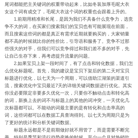
尾词都能把主关键词的权重带动起来，比如冬装加厚毛呢大衣
女这个词有成交了，毛呢大衣这个词的权重也会跟着上升的。
1.前期用精准和长尾，是因为我们不具备什么竞争力，选竞
争不大的词，在买家们搜索我们的宝贝也有可能展现在前面，
而且搜索这些词的都是真正有需求近期就要购买的，大家销量
都不高的时候就比你的性价比，引导语和服务了。竞争不过那
些强大的对手，但我们可以竞争得过和我们差不多的对手，先
让自己生存下来，再考虑提升流量的问题。
2.如果宝贝上架一段时间了，有了点击和转化数据，我们怎
么优化标题呢。首先，我的建议是宝贝下架后的第二天对宝贝
标题进行优化，以七天为一个周期，可以借助江湖策的渠道引
流，搜索优化中宝贝最近7天的详细关键词数据进行优化。其实
你没必要限定非要多久优化一次，只要你不触动点击和转化高
的词，新换上去的词不与标题上的其他的词冲突，一天优化几
次标题都可以。不能动的词最主要的是有转化和点击率高的
词，这些词都可以在数据工具查询得到。以七天为周期只是为
了更好的统计和分析关键词数据。
标题永远都是不是前期做好就不用管了，而是需要不断完
善，特别是季节和流行趋势变换的时候，至少一个月对热销款