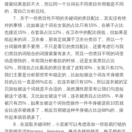
搜索结果差距不大，所以同一个分词在不同类目作用都是不同
的，需自己分析总结。
7．关于一些类目性不明的关键词的类目配比，其实没有绝
对的事情，比如春这个词在女装的占比只有15%，在裤子占比
也接近15%，在套装占比12%，在卫衣中的配比很低，但如果是
组起来的词，卫衣春，那肯定就属于卫衣分类目了。所以一个
分词最终要不要用，不只是看它的类目配比，还要考虑它与我
们类目的词组合的词搜索量有多大。而且一些类目不明的词变
动是很快的，年前我分析春款的时候，还是女装类目占比
52%，而现在占比最高的类目变成了皮鞋30%，女装只有21%。
我们主要是分析那些常年稳定的，比如短裙这个词在半身裙类
目的占比一直是85%左右，在连衣裙只有10%，所以连衣裙的宝
贝加短裙这个词就是不合适的，虽然属性那里有让我们勾选短
裙这个选项。又比如女裙这个词，连衣裙类目占比65%，半身
裙只有25%，如果女裙这个词你想操作一件半身裙进前10页就
会比连衣裙难多了，相反百褶裙这种半身裙占比达88%的，操
作起来就容易多了。
8．在选取关键词时，小卖家可以考虑添加一些容易打错的
字和拼音词如maoyi，lianyiqun，像连衣裙的拼音，每天都有近