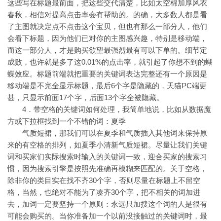
这些写在标题最前面，把这些交代清楚，比如太空棉加厚风衣
春秋，相信对提高点击率会有帮助的。的确，大多数人都是看
了主图就决定点不点击这个宝贝，但也有那么一部分人，他们
会看下标题，因为他们已对你的主图感兴趣，特别是移动端，
而这一部分人，才是购买欲望最强烈最有可以下单的。细节定
成败，也许就是多了这0.01%的点击率，就引起了你想不到的蝴
蝶效应。标题前端就把重要的关键词表达完整还有一个原因是
移动端是不完全显示标题，最后6个字是隐藏的，天猫PC端更
甚，只显示前面17个字，后面13个字全被隐藏。
4．带空格的关键词如何处理，我简单地说，比如从数据魔
方或下拉框找到一个不错的词：夏季
气质短裙，那我们可以在夏季和气质插入其他词来保持原
来的有空格的排列，如夏季小清新气质短裙。尽量让我们关键
词和买家们实际搜索时输入的关键词一致，迎合买家的搜索习
惯，因为搜索引擎是按照先准确再模糊来匹配的。关于空格，
除非你的类目实在找不齐30个字，否则尽量在标题上不留空
格，当然，也绝对不能为了凑齐30个字，把不相关的词加进
去，加词一定要坚持一个原则：永远只加搜这个词的人是很有
可能会购买的。当你准备加一个以前没接触过的关键词时，最