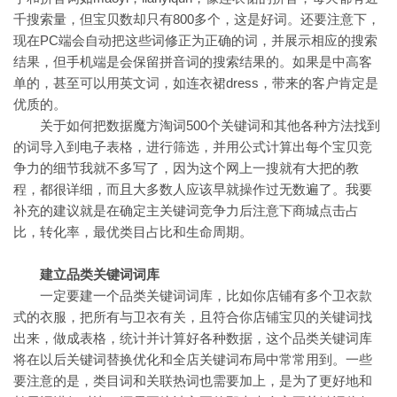
千搜索量，但宝贝数却只有800多个，这是好词。还要注意下，
现在PC端会自动把这些词修正为正确的词，并展示相应的搜索
结果，但手机端是会保留拼音词的搜索结果的。如果是中高客
单的，甚至可以用英文词，如连衣裙dress，带来的客户肯定是
优质的。
关于如何把数据魔方淘词500个关键词和其他各种方法找到
的词导入到电子表格，进行筛选，并用公式计算出每个宝贝竞
争力的细节我就不多写了，因为这个网上一搜就有大把的教
程，都很详细，而且大多数人应该早就操作过无数遍了。我要
补充的建议就是在确定主关键词竞争力后注意下商城点击占
比，转化率，最优类目占比和生命周期。
建立品类关键词词库
一定要建一个品类关键词词库，比如你店铺有多个卫衣款
式的衣服，把所有与卫衣有关，且符合你店铺宝贝的关键词找
出来，做成表格，统计并计算好各种数据，这个品类关键词库
将在以后关键词替换优化和全店关键词布局中常常用到。一些
要注意的是，类目词和关联热词也需要加上，是为了更好地和