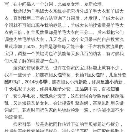
写，在中间插入一个分词，比如夏女潮，夏新款潮。
我曾以为羊毛绒大衣系统会把它拆分成羊毛大衣和羊绒大
衣，直到我用上面的方法查询了分词后，才发现，羊绒大衣这
个词就不可能出现在我的标题上，羊绒大衣的搜索量是羊毛大
衣的三倍，但宝贝数量却是羊毛大衣的三分二。后来我把它们
调整为羊毛羊绒大衣，几天之后，这个宝贝带来的自然搜索流
量就增加了50%。如果是那些每天能带来二千左右搜索流量的
宝贝，调整一个关键词也许就能每天多几百的访客，有时候我
们只是了解的就差那一点点。
这类的错误很常见，也许在你家的宝贝标题上就有不少，
我举一些例子，如连衣裙
女包
臀裙，长袖T恤
女包
邮，儿童外套
酷6
78岁，2014秋
冬季
，连衣裙女小清
新款，
修身显
瘦小
清新，
中
长毛
呢子大衣，修身毛
呢子
外套，正
品牌
手表，百搭
短裙
子，套头
羊毛
衣，
玫瑰
色外套等，这些错误会导致你的标题混
乱，又是短裙又是女包，会让搜索引擎误解，甚至以乱用关键
词处理。花点时间把你家的热销款检测一遍，也许能挽回不少
的流量呢。
搜索引擎一般是先把同样临近下架的宝贝标题进行拆分，
然后把买家搜索关键词拆分，进行分词匹配，把匹配的提取出