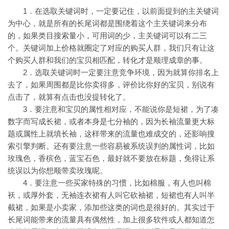
1．在选取关键词时，一定要记住，以前面提到的主关键词
为中心，就是所有的长尾词都是围绕着这个主关键词来分布
的，如果类目搜索量小，可用词的少，主关键词可以有二三
个。关键词加上价格就圈定了对应的购买人群，我们只有让这
个购买人群和我们的宝贝相匹配，转化才是顺理成章的事。
2．选取关键词时一定要注意竞争环境，因为就算你排名上
去了，如果周围都是比你卖得多，评价比你好的宝贝，别说有
点击了，就算有点击也没提转化了。
3．要注意和宝贝的属性相对应，不能说你是短裙，为了凑
数字而写成长裙，或者本身是七分袖的，因为长袖流量更大标
题或属性上就填长袖，这样带来的流量也难成交的，还影响搜
索引擎判断。还有要注意一些容易被系统误判的属性词，比如
玫瑰色，香槟色，蓝宝石色，最好就不要放在标题，免得让系
统误以为你想顺带卖玫瑰呢。
4．要注意一些买家特殊的习惯，比如棉服，有人也叫棉
袄，或厚外套，无袖连衣裙有人叫它砍袖裙，短裙也有人叫半
截裙，如果是小卖家，添加些这类的词也是很好的。其实过于
长尾词能带来的流量具有偶然性，加上很多软件或人都知道怎