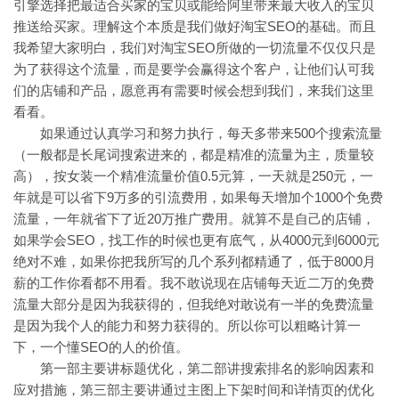
引擎选择把最适合买家的宝贝或能给阿里带来最大收入的宝贝
推送给买家。理解这个本质是我们做好淘宝SEO的基础。而且
我希望大家明白，我们对淘宝SEO所做的一切流量不仅仅只是
为了获得这个流量，而是要学会赢得这个客户，让他们认可我
们的店铺和产品，愿意再有需要时候会想到我们，来我们这里
看看。
如果通过认真学习和努力执行，每天多带来500个搜索流量
（一般都是长尾词搜索进来的，都是精准的流量为主，质量较
高），按女装一个精准流量价值0.5元算，一天就是250元，一
年就是可以省下9万多的引流费用，如果每天增加个1000个免费
流量，一年就省下了近20万推广费用。就算不是自己的店铺，
如果学会SEO，找工作的时候也更有底气，从4000元到6000元
绝对不难，如果你把我所写的几个系列都精通了，低于8000月
薪的工作你看都不用看。我不敢说现在店铺每天近二万的免费
流量大部分是因为我获得的，但我绝对敢说有一半的免费流量
是因为我个人的能力和努力获得的。所以你可以粗略计算一
下，一个懂SEO的人的价值。
第一部主要讲标题优化，第二部讲搜索排名的影响因素和
应对措施，第三部主要讲通过主图上下架时间和详情页的优化