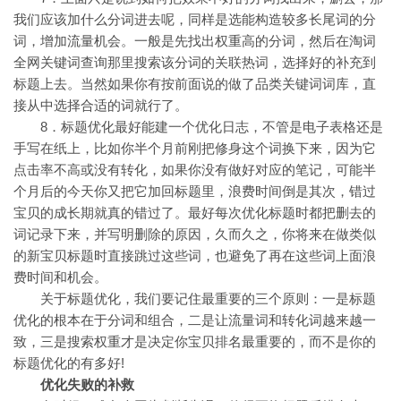
我们应该加什么分词进去呢，同样是选能构造较多长尾词的分
词，增加流量机会。一般是先找出权重高的分词，然后在淘词
全网关键词查询那里搜索该分词的关联热词，选择好的补充到
标题上去。当然如果你有按前面说的做了品类关键词词库，直
接从中选择合适的词就行了。
8．标题优化最好能建一个优化日志，不管是电子表格还是
手写在纸上，比如你半个月前刚把修身这个词换下来，因为它
点击率不高或没有转化，如果你没有做好对应的笔记，可能半
个月后的今天你又把它加回标题里，浪费时间倒是其次，错过
宝贝的成长期就真的错过了。最好每次优化标题时都把删去的
词记录下来，并写明删除的原因，久而久之，你将来在做类似
的新宝贝标题时直接跳过这些词，也避免了再在这些词上面浪
费时间和机会。
关于标题优化，我们要记住最重要的三个原则：一是标题
优化的根本在于分词和组合，二是让流量词和转化词越来越一
致，三是搜索权重才是决定你宝贝排名最重要的，而不是你的
标题优化的有多好!
优化失败的补救