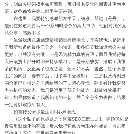
分，明白关键词权重如何获得，宝贝排名变化的因素才更为重
要，这些都将在第二部里主要讲到。
在这里，我要特别感谢朋友中天，细猴，琴键（丹丹），
他们在知道我要写SEO系列时给予的莫大帮助，他们对我的无
私分享，感激不尽。
虽然我所在店铺流量和销量有所增长，其实我也只是运用
了我所知道的最多三分之一的知识，很多细节我知道怎么去做
更好，但并没有去做，一是因为精力真的有限，而且我觉得每
天应该挤出部分时间来持续学习；二是长期缺货，消磨了我很
多的热情，反正卖了也没货发，还不如不卖（当然，这个不是
工厂的问题，春节前后，很多事不受控制）；三是我觉得创造
的价值已对得起公司所给我的了，问心无愧，除非有让我更努
力去执行的动力。我只是运用了部分的能力，就能够效果不
错，如果你知道了我所知道的一切，并且全心全力去做，结果
一定可以震惊所有人。
如需转发请尽量注明叫我xh原创。
（这个贴子的原标题是：淘宝SEO三部曲之1：标题优化是
搜索引擎优化的基础，后来我把它修改为现在的标题，点击率
至少涨了五倍，可见标题的重要性!）