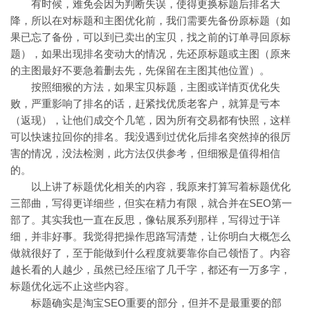
有时候，难免会因为判断失误，使得更换标题后排名大
降，所以在对标题和主图优化前，我们需要先备份原标题（如
果已忘了备份，可以到已卖出的宝贝，找之前的订单寻回原标
题），如果出现排名变动大的情况，先还原标题或主图（原来
的主图最好不要急着删去先，先保留在主图其他位置）。
按照细猴的方法，如果宝贝标题，主图或详情页优化失
败，严重影响了排名的话，赶紧找优质老客户，就算是亏本
（返现），让他们成交个几笔，因为所有交易都有快照，这样
可以快速拉回你的排名。我没遇到过优化后排名突然掉的很厉
害的情况，没法检测，此方法仅供参考，但细猴是值得相信
的。
以上讲了标题优化相关的内容，我原来打算写着标题优化
三部曲，写得更详细些，但实在精力有限，就合并在SEO第一
部了。其实我也一直在反思，像钻展系列那样，写得过于详
细，并非好事。我觉得把操作思路写清楚，让你明白大概怎么
做就很好了，至于能做到什么程度就要靠你自己领悟了。内容
越长看的人越少，虽然已经压缩了几千字，都还有一万多字，
标题优化远不止这些内容。
标题确实是淘宝SEO重要的部分，但并不是最重要的部