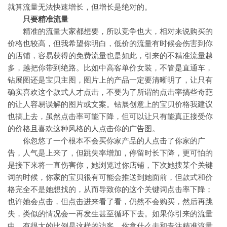
就算流量无法快速增长，但增长是绝对的。
只要精准流量
精准的流量大家都想要，所以竞争也大，相对来说购买的
价格也较高，但我希望你明白，低价的流量有时候会伤害到你
的店铺，容易获得的免费流量也是如此，引来的不精准流量越
多，越把你带到绝路。比如中高客单价女装，不管是直通车，
钻展图还是宝贝主图，图片上的产品一定要清晰明了，让只有
确实喜欢这个款式人才点击，不要为了所谓的点击率搞些奇葩
的让人容易误解的图片或文案。钻展创意上的宝贝价格我建议
也搞上去，虽然点击率可能下降，但可以让只有能真正接受你
的价格且喜欢这种风格的人点击你的广告图。
你忽悠了一个根本不会买你家产品的人点击了你家的广
告，人气是上来了，但跳失率增加，停留时长下降，更可怕的
是接下来将一直伤害你，她浏览过你店铺，下次她搜某个关键
词的时候，你家的宝贝很有可能会推送到她面前，但款式和价
格完全不是她想找的，从而导致你的这个关键词点击率下降；
也许她会点击，但点击进来看了看，仍然不会购买，然后再跳
失，类似的情况会一再发生甚至循环下去。如果你引来的流量
中，有很大的比例是这样的访客，你拿什么去和专注精准流量