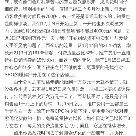
来，或许他们会对我辛苦写的东西感兴趣起来，愿意花时间仔
细阅读。我刚接手的时候，店铺已经二个多月没上新，每天的
访客数少的时候只有700多，有一半还是直通车拉来的，销量也
是同样惨淡。我们12月24日开始上新，一开始也多次调整方
向，直到1月16日还在纠结日销售额能不能过4000元的问题，2
月3日已涨到4万多元一天，我们开始纠结货不够卖和年前发货
人手不足的问题了。而全店的流量，从1月14日的3176访客，增
长到2月3日的16138访客，付费流量占比32%，推广费用一直维
持在日销售额的15%以内。而这一切的变化，除了1月15日起工
作心态的转变，做了很多之前不做的事，更重要的是我把对
SEO的理解部分用在了这个店铺上。
由于公司之前预估年前能做到一万多元一天就不错了，就
没备多少货，若不是1月27日起仓库告急，老板二次要求减速慢
行，年前早就冲突五六万元一天了。而我接手时，还只是个日
销售额1千元上下的店铺。1月15日之后，推广费用一直都是三
千元左右一天，除了付费CPC的少量下降，更重要的是我对搜
索优化所做的一切，免费流量快速增长，如今日访客已增长至3
万左右了，每天的免费流量接近2万，而且，它还在继续增长。
如果你愿意花时间去了解搜索优化的一些细节，并执行，