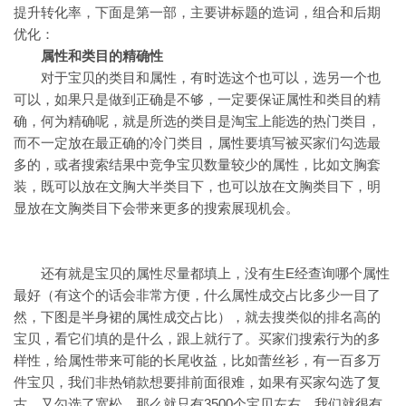
提升转化率，下面是第一部，主要讲标题的造词，组合和后期
优化：
属性和类目的精确性
对于宝贝的类目和属性，有时选这个也可以，选另一个也
可以，如果只是做到正确是不够，一定要保证属性和类目的精
确，何为精确呢，就是所选的类目是淘宝上能选的热门类目，
而不一定放在最正确的冷门类目，属性要填写被买家们勾选最
多的，或者搜索结果中竞争宝贝数量较少的属性，比如文胸套
装，既可以放在文胸大半类目下，也可以放在文胸类目下，明
显放在文胸类目下会带来更多的搜索展现机会。
还有就是宝贝的属性尽量都填上，没有生E经查询哪个属性
最好（有这个的话会非常方便，什么属性成交占比多少一目了
然，下图是半身裙的属性成交占比），就去搜类似的排名高的
宝贝，看它们填的是什么，跟上就行了。买家们搜索行为的多
样性，给属性带来可能的长尾收益，比如蕾丝衫，有一百多万
件宝贝，我们非热销款想要排前面很难，如果有买家勾选了复
古，又勾选了宽松，那么就只有3500个宝贝左右，我们就很有