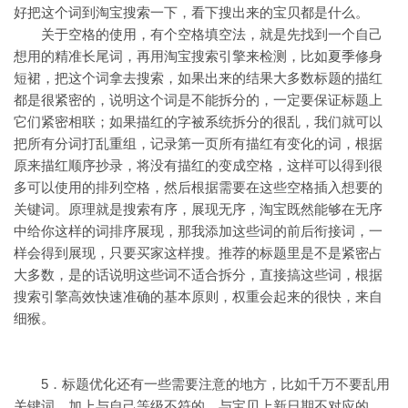
好把这个词到淘宝搜索一下，看下搜出来的宝贝都是什么。
关于空格的使用，有个空格填空法，就是先找到一个自己
想用的精准长尾词，再用淘宝搜索引擎来检测，比如夏季修身
短裙，把这个词拿去搜索，如果出来的结果大多数标题的描红
都是很紧密的，说明这个词是不能拆分的，一定要保证标题上
它们紧密相联；如果描红的字被系统拆分的很乱，我们就可以
把所有分词打乱重组，记录第一页所有描红有变化的词，根据
原来描红顺序抄录，将没有描红的变成空格，这样可以得到很
多可以使用的排列空格，然后根据需要在这些空格插入想要的
关键词。原理就是搜索有序，展现无序，淘宝既然能够在无序
中给你这样的词排序展现，那我添加这些词的前后衔接词，一
样会得到展现，只要买家这样搜。推荐的标题里是不是紧密占
大多数，是的话说明这些词不适合拆分，直接搞这些词，根据
搜索引擎高效快速准确的基本原则，权重会起来的很快，来自
细猴。
5．标题优化还有一些需要注意的地方，比如千万不要乱用
关键词，加上与自己等级不符的，与宝贝上新日期不对应的，