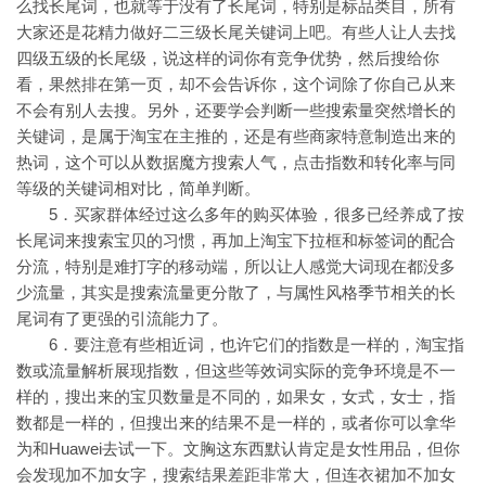
么找长尾词，也就等于没有了长尾词，特别是标品类目，所有
大家还是花精力做好二三级长尾关键词上吧。有些人让人去找
四级五级的长尾级，说这样的词你有竞争优势，然后搜给你
看，果然排在第一页，却不会告诉你，这个词除了你自己从来
不会有别人去搜。另外，还要学会判断一些搜索量突然增长的
关键词，是属于淘宝在主推的，还是有些商家特意制造出来的
热词，这个可以从数据魔方搜索人气，点击指数和转化率与同
等级的关键词相对比，简单判断。
5．买家群体经过这么多年的购买体验，很多已经养成了按
长尾词来搜索宝贝的习惯，再加上淘宝下拉框和标签词的配合
分流，特别是难打字的移动端，所以让人感觉大词现在都没多
少流量，其实是搜索流量更分散了，与属性风格季节相关的长
尾词有了更强的引流能力了。
6．要注意有些相近词，也许它们的指数是一样的，淘宝指
数或流量解析展现指数，但这些等效词实际的竞争环境是不一
样的，搜出来的宝贝数量是不同的，如果女，女式，女士，指
数都是一样的，但搜出来的结果不是一样的，或者你可以拿华
为和Huawei去试一下。文胸这东西默认肯定是女性用品，但你
会发现加不加女字，搜索结果差距非常大，但连衣裙加不加女