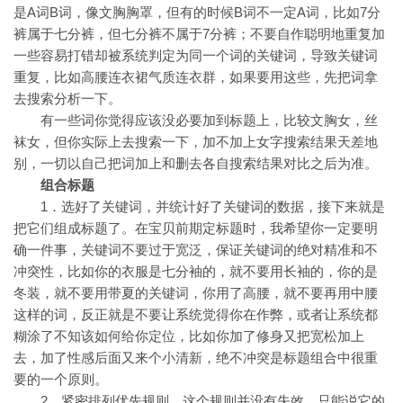
是A词B词，像文胸胸罩，但有的时候B词不一定A词，比如7分
裤属于七分裤，但七分裤不属于7分裤；不要自作聪明地重复加
一些容易打错却被系统判定为同一个词的关键词，导致关键词
重复，比如高腰连衣裙气质连衣群，如果要用这些，先把词拿
去搜索分析一下。
有一些词你觉得应该没必要加到标题上，比较文胸女，丝
袜女，但你实际上去搜索一下，加不加上女字搜索结果天差地
别，一切以自己把词加上和删去各自搜索结果对比之后为准。
组合标题
1．选好了关键词，并统计好了关键词的数据，接下来就是
把它们组成标题了。在宝贝前期定标题时，我希望你一定要明
确一件事，关键词不要过于宽泛，保证关键词的绝对精准和不
冲突性，比如你的衣服是七分袖的，就不要用长袖的，你的是
冬装，就不要用带夏的关键词，你用了高腰，就不要再用中腰
这样的词，反正就是不要让系统觉得你在作弊，或者让系统都
糊涂了不知该如何给你定位，比如你加了修身又把宽松加上
去，加了性感后面又来个小清新，绝不冲突是标题组合中很重
要的一个原则。
2．紧密排列优先规则，这个规则并没有失效，只能说它的