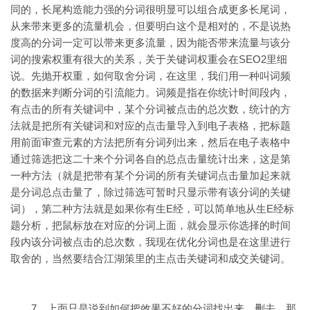
同的，长尾构造能力强的分词很明显可以组合成更多长尾词，
从来带来更多的流量机会，但要明白这个是相对的，不是说热
度高的分词一定可以带来更多流量，因为能否带来流量与该分
词的搜索权重有很大的关系，关于关键词权重会在SEO2里细
说。先抛开权重，如何取舍分词，在这里，我们用一种叫词频
的数据来判断分词的引流能力。词频是指在你统计时间段内，
有点击的所有关键词中，某个分词被点击的总次数，统计的方
法就是把所有关键词和对应的点击量导入到电子表格，把标题
用前面审查元素的方法把所有分词列出来，然后在电子表格中
通过筛选把这二十来个分词各自的总点击量统计出来，这是第
一种方法（就是把带有某个分词的所有关键词点击量加起来就
是分词总点击量了，除过筛选可暂时只显示带有该分词的关键
词），第二种方法就是如果你有生E经，可以简单地从生E经标
题分析，把鼠标放在对应的分词上面，就会显示你选择的时间
段内该分词被点击的总次数，我现在优化分词也是在这里进行
取舍的，当然要结合江湖策里的主点击关键词和成交关键词。
7．上面只是说到如何把效果不好的分词找出来，删去，那