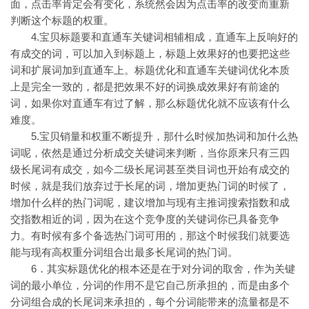
面，点击率肯定会有变化，系统然会因为点击率的改变而重新
判断这个标题的权重。
4.宝贝标题要和直通车关键词相辅相成，直通车上反响好的
有成交的词，可以加入到标题上，标题上效果好的也要把这些
词和扩展词加到直通车上。标题优化和直通车关键词优化本质
上是完全一致的，都是把效果不好的词换成效果好有前途的
词，如果你对直通车有过了解，那么标题优化就不应该有什么
难度。
5.宝贝销量和权重不断提升，那什么时候加热词和加什么热
词呢，依然是通过分析成交关键词来判断，当你原来只有三四
级长尾词有成交，如今二级长尾词甚至类目词也开始有成交的
时候，就是我们放弃过于长尾的词，增加更热门词的时候了，
增加什么样的热门词呢，建议增加与现有主推词搜索指数和成
交指数相近的词，因为在这个竞争度的关键词你已具备竞争
力。有时候有多个备选热门词可用的，那这个时候我们就要选
能与现有高权重分词组合出最多长尾词的热门词。
6．其实标题优化的根本还是在于对分词的取舍，作为关键
词的最小单位，分词的作用不是它自己所承担的，而是由多个
分词组合成的长尾词来承担的，每个分词能带来的流量都是不