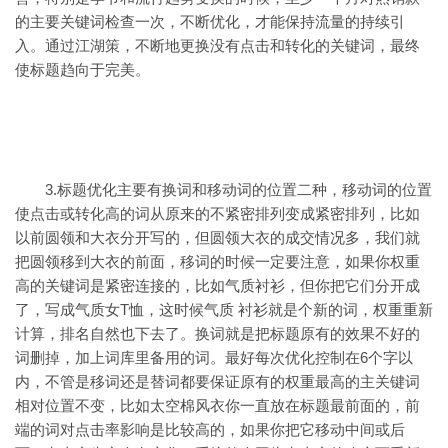
的主要关键词检查一次，不断优化，才能保持流量的持续引
入。通过江湖策，不断地更换没有点击和转化的关键词，最终
使标题趋向于完美。
3.标题优化主要有换词和移动词的位置二种，移动词的位置
使点击或转化高的词从原来的不紧密排列变成紧密排列，比如
以前圆领和大衣分开写的，但圆领大衣的成交情况多，我们就
把圆领移到大衣的前面，移词的时候一定要注意，如果你权重
高的关键词是紧密连接的，比如气质衬衫，但你把它们分开成
了，写成气质女T恤，这时候气质 衬衫就是个新的词，权重重新
计算，排名自然也下去了。换词就是把标题原有的效果不好的
词删掉，加上词库里备用的词。最好每次优化控制在6个字以
内，不管是移词还是替词都要保证原有的权重最高的主关键词
相对位置不变，比如太空棉风衣你一直放在标题最前面的，前
端的词对点击率影响是比较高的，如果你把它移动中间或后