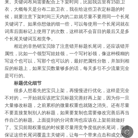
来。关键词布局需要配合上下架时间，比如我店里有15款卫
衣，大概每天是分布二款卫衣，我在给这些卫衣定标题的时
候，就要注意下架时间三天内的二款就尽量不要用同一个长尾
关键词了。如果你想做的细一些，可以每使用一个长尾词就在
词库后面标记上使用了的次数，这样就不会盲目的最后又是多
个长尾关键词互相竞争。
相近的非热销宝贝除了注意错开标题长尾词，还应该错开
属性，比如一个领型写娃娃领，一个写衬衫领，像这种模糊的
写这个也可以，写那个也可以的，最好把属性分散，并加到相
应的标题上，如果宝贝数量够多的话，每天多引不少流量完全
是可行的。
标题优化细节
很多人想着先把宝贝上架，再慢慢进行优化，这样是完全
不对的，一开始就应该把宝贝标题完善好再上架，因为你一旦
大量修改标题，之前累积的微量权重也就随之消失。还有尽量
不要直接复制别人的标题，如果要复制也需要修改完善后再当
作自己的标题。上面提到的分词查询也应该在上架前就做好
了。宝贝前期权重低的时候要尽量用竞争度低的长尾词，而且
保证这些长尾词覆盖主关键词，让每一个带来点击和成交的长