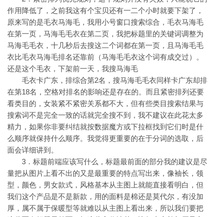
作用降低了，之前我这有个宝贝还有一二个小时就要下架了，
原来写的是毛衣马海毛，我用小号窗口搜索综合，毛衣马海毛
在第一页，马海毛毛衣在第二页，我把标题里的关键词调整为
马海毛毛衣，十几秒后去搜这二个词都在第一页，且马海毛毛
衣比毛衣马海毛排名还靠前（马海毛毛衣这个词有成交过）。
还是这个毛衣，下架前一天，我搜马海毛
毛衣卡广东，排综合第2名，搜马海毛毛衣同样卡广东却排
在第18名，空格对排名的影响还是存在的。而且紧密排列还要
看类目的，女装紧不紧密关系都不大，但有些类目搜索结果与
搜索词不是完全一致的话就完全搜不到，我不建议在此花太多
精力，如果你非要纠结就按数据魔方或下拉框找到它们时是什
么顺序就保持什么顺序。我觉得更重要的在于分词的选取，后
面会详细讲到。
3．标题前端应该写什么，标题最前面的部分我的建议是尽
量把从图片上看不出的又是最重要的特点写出来，像袖长，领
型，颜色，男女款式，风格基本从主图上就能直接看明白，但
我们这个产品是不是新款，用的面料是棉还是莫代尔，有没加
厚，属不属于保暖型等就难以从主图上看出来，所以我们要把