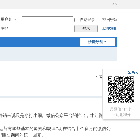
切
换
用户名
自动登录
找回密码
到
宽
密码
立即注册
登录
版
快捷导航
返回列表
用微信扫一扫
互动赢积分
营销来说只是小打小闹。微信公众平台的推出，才让微信
营有哪些基本的原则和规律?现在结合十个多月的微信公
这些朋友询问的统一回复。