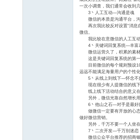
一次小调查，我们通常会收到
3丶人工互动—沟通是魂
微信的本质是沟通平台，沟通
再次我比较反对设置“消息自
微信。
我比较在意微信的人工互动，
4丶关键词回复系统—丰富
微信运营久了，积累的素材很
这是关键词回复系统的第一个
目前微信的每个规则预设10个
远远不能满足海量用户的个性
5丶从线上到线下—怀念不
现在很少有人提微信的线下互
线上线下活动结合的意义在于
另外，微信光靠自然增长用户
6丶他山之石—对手是最好
做微信一定要有开放的心态，记
做好微信营销。
另外，千万不要一个人坐在家
7丶二次开发—千万别迷恋
微信公众平台推荐的招商银行