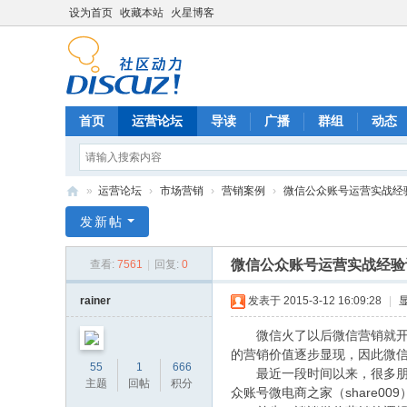
设为首页
收藏本站
火星博客
首页
运营论坛
导读
广播
群组
动态
»
运营论坛
›
市场营销
›
营销案例
›
微信公众账号运营实战经
电
发新帖
商
微信公众账号运营实战经验
查看:
7561
|
回复:
0
运
营
rainer
发表于 2015-3-12 16:09:28
|
网
微信火了以后微信营销就开始
的营销价值逐步显现，因此微
55
1
666
最近一段时间以来，很多朋友
主题
回帖
积分
众账号微电商之家（share