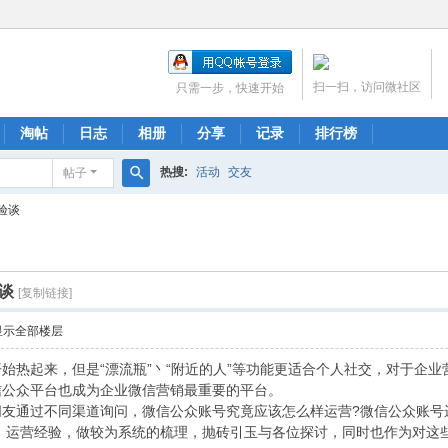
扫一扫，访问微社区
只需一步，快速开始
淘帖
日志
相册
分享
记录
排行榜
热搜:
活动
交友
帖子
搜
验谈
索
谈
[复制链接]
显示全部楼层
热起来，但是“漂流瓶”丶“附近的人”等功能更适合个人社交，对于企业
信公众平台也成为企业微信营销最重要的平台。
通过不同渠道询问，微信公众账号究竟应该怎么样运营?微信公众账号运
009）运营经验，做较为系统的梳理，抛砖引玉与各位探讨，同时也作为对