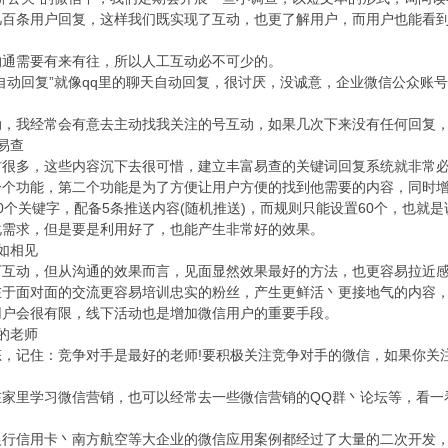
几百条用户回复，这样我们既实现了互动，也更了解用户，而用户也能看
需要有来有往，所以人工互动必不可少的。
动回复”就像qq里的聊天自动回复，很讨厌，没诚意，企业微信公众账
我经常会有意去主动找我关注的号互动，如果几次下来没有任何回复，
易查
多，这些内容沉下去很可惜，建立丰富易查的关键词回复系统就非常
功能，第二个功能是为了方便让用户方便的找到他需要的内容，同时增
关键字，配备5条推送内容(随机推送)，而规则只能设置60个，也就是说
化需求，但是要是利用好了，也能产生非常好的效果。
如相见
动，但从沟通的效果而言，见面显然效果最好的方法，也更容易拉近
面对面的交流更容易培训忠实的粉丝，产生更鲜活丶更接地气的内容，
会很有限，线下活动也是增加微信用户的重要手段。
的老师
住：竞争对手是最好的老师!要积极关注竞争对手的微信，如果你关注了
里学习微信营销，也可以经常去一些微信营销的QQ群丶论坛等，看一
信用卡丶南方航空等大企业的微信应用案例都经过了大量的二次开发，