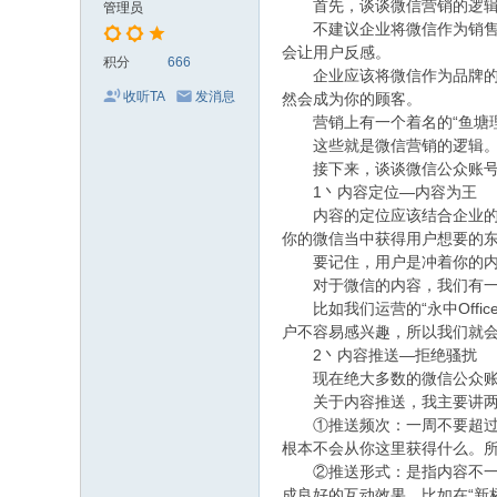
首先，谈谈微信营销的逻辑
管理员
不建议企业将微信作为销售平
会让用户反感。
积分
666
企业应该将微信作为品牌的根
收听TA
发消息
然会成为你的顾客。
营销上有一个着名的“鱼塘理
这些就是微信营销的逻辑
接下来，谈谈微信公众账号运
1丶内容定位—内容为王
内容的定位应该结合企业的特
你的微信当中获得用户想要的
要记住，用户是冲着你的内容
对于微信的内容，我们有一个“
比如我们运营的“永中Offic
户不容易感兴趣，所以我们就
2丶内容推送—拒绝骚扰
现在绝大多数的微信公众账号
关于内容推送，我主要讲两
①推送频次：一周不要超过三
根本不会从你这里获得什么。
②推送形式：是指内容不一定
成良好的互动效果。比如在“新