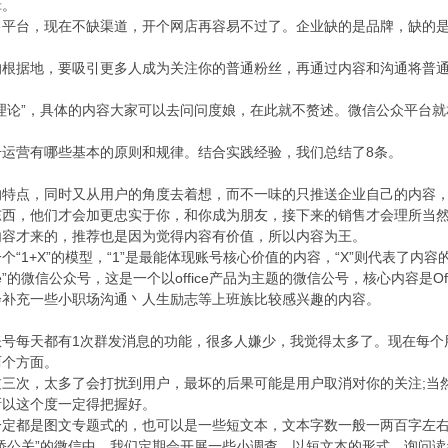
。
台，现在不缺渠道，开个网店再容易不过了。企业缺的是品牌，缺的是
据地，要吸引更多人成为关注你的普通粉丝，再通过内容和沟通将普通
论”，具体的内容大家可以去问问度娘，在此就不赘述。微信公众平台就
。
营有哪些基本的原则和规律。结合实践经验，我们总结了8条。
点，同时又从用户的角度去着想，而不一味的只推送企业自己的内容，
东西，他们才会加更忠实于你，和你成为朋友，接下来的销售才会理所当
才来的，推荐也是因为觉得内容有价值，所以内容为王。
1+X”的模型，“1”是最能体现账号核心价值的内容，“X”则代表了内
e”的微信公众号，这是一个以office产品为主题的微信公号，核心内容是O
会补充一些小职场沟通丶人生励志等上班族比较感兴趣的内容。
每天都有1次群发消息的功能，很多人嫌少，我觉得太多了。现在每个
个方面。
次，太多了会打扰到用户，最坏的后果可能是用户取消对你的关注;当然
所以这个度一定得把握好。
都是图文专题式的，也可以是一些短文本，文本字数一般一两百字左右
桥公关”的微信中，我们定期会开展一些小调查，以短文本的形式，询问