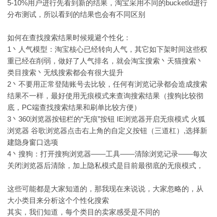
5-10%用户进行先看到新的结果，淘宝采用不同的bucketId进行
分布测试，所以看到的结果也会有不同区别
如何在查找搜索结果时候规避个性化：
1丶人气模型：淘宝核心已经转向人气，其它如下架时间这些权
重已经在削弱，做好了人气排名，就会淘宝搜索丶天猫搜索丶
类目搜索丶无线搜索都会有很大提升
2丶不要用正常登陆账号去比较，任何有浏览记录都会造成搜索
结果不一样，最好使用无痕模式来查询搜索结果（搜狗比较彻
底，PC端查找搜索结果和刷单比较方便）
3丶360浏览器按钮栏的“无痕”按钮 IE浏览器开启无痕模式 火狐
浏览器 谷歌浏览器点击右上角的自定义按钮（三道杠）,选择新
建隐身窗口选项
4丶搜狗：打开搜狗浏览器——工具——清除浏览记录——每次
关闭浏览器后清除，加上隐私模式是目前最彻底的无痕模式，
这些可能都是大家知道的，那我现在来说说，大家忽略的，从
大小类目来分析这个个性化搜索
其实，我们知道，每个类目的卖家感受是不同的