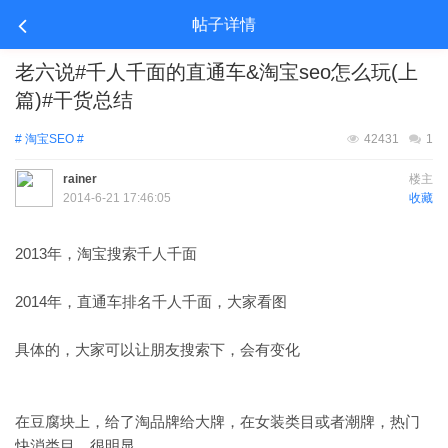
帖子详情
老六说#千人千面的直通车&淘宝seo怎么玩(上
篇)#干货总结
# 淘宝SEO #
42431
1
rainer
楼主
2014-6-21 17:46:05
收藏
2013年，淘宝搜索千人千面
2014年，直通车排名千人千面，大家看图
具体的，大家可以让朋友搜索下，会有变化
在豆腐块上，给了淘品牌给大牌，在女装类目或者潮牌，热门
快消类目，很明显