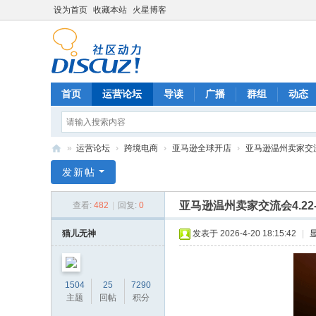
设为首页
收藏本站
火星博客
首页
运营论坛
导读
广播
群组
动态
»
运营论坛
›
跨境电商
›
亚马逊全球开店
›
亚马逊温州卖家交流会
电
发新帖
商
亚马逊温州卖家交流会4.2
查看:
482
|
回复:
0
运
营
猫儿无神
发表于 2026-4-20 18:15:42
|
网
1504
25
7290
主题
回帖
积分