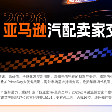
高增速、高价值、全球化发展新周期。温州凭借完善的制造产业链、成熟
叠加PrimeDay大促备战期，海外市场需求持续走高，抢抓年度增长机
产业带潜力，重磅打造「瓯亚出海·星舟全球」2026亚马逊温州卖家年度交
官方讲堂等职能17位官方经理现场1v1，更有AI工具、合规风控、涉外知