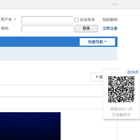
切
换
用户名
自动登录
找回密码
到
宽
密码
立即注册
登录
版
快捷导航
返回列表
用微信扫一扫
互动赢积分