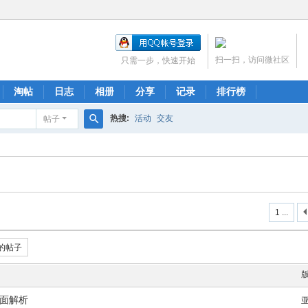
扫一扫，访问微社区
只需一步，快速开始
淘帖
日志
相册
分享
记录
排行榜
热搜:
活动
交友
帖子
搜
索
1 ...
的帖子
全面解析