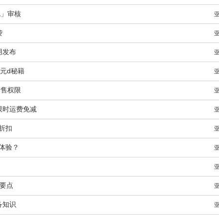
规」审核
袭
用发布
美元d秘籍
销售权限
有限时运费免减
折扣
库体验？
五要点
备知识