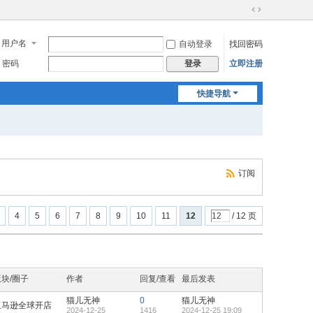
切
换
用户名
自动登录
找回密码
到
宽
密码
立即注册
登录
版
快捷导航
订阅
4
5
6
7
8
9
10
11
12
/ 12 页
版块/圈子
作者
回复/查看
最后发表
猫儿无神
0
猫儿无神
亚马逊全球开店
2024-12-25
1416
2024-12-25 19:09