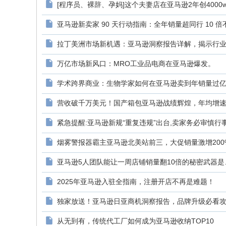
[程序员、裸辞、孕妈]这个夫妻店在亚马逊2年创4000
亚马逊新卖家 90 天行动指南：全年销量超同行 10 倍
拉丁美洲市场新机遇：亚马逊洞察报告详解，揭示行
万亿市场新风口：MRO工业品电商在亚马逊爆发。
学术跨界商业：生物学家如何在亚马逊卖到年销量过
营收破千万美元！国产箱包亚马逊战绩辉煌，年均增速
紧急提醒:亚马逊新规“重复违规”出台,卖家务必审慎行
烟雾警报器霸主亚马逊北美站前三，大促销量激增200
亚马逊5人团队能让一周店铺销量翻10倍的秘密武器是
2025年亚马逊入驻全指南，注册开店不再是难题！
独家放送！亚马逊日亚商机洞察报告，品牌升级必看
从无到有，传统代工厂如何成为亚马逊收纳TOP10