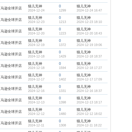
猫儿无神
0
猫儿无神
亚马逊全球开店
2024-12-24
1299
2024-12-24 16:47
猫儿无神
0
猫儿无神
亚马逊全球开店
2024-12-23
1213
2024-12-23 18:10
猫儿无神
0
猫儿无神
亚马逊全球开店
2024-12-20
1223
2024-12-20 18:43
猫儿无神
0
猫儿无神
亚马逊全球开店
2024-12-19
1372
2024-12-19 19:06
猫儿无神
0
猫儿无神
亚马逊全球开店
2024-12-18
1429
2024-12-18 18:37
猫儿无神
0
猫儿无神
亚马逊全球开店
2024-12-18
1594
2024-12-18 17:27
猫儿无神
0
猫儿无神
亚马逊全球开店
2024-12-17
1402
2024-12-17 17:09
猫儿无神
0
猫儿无神
亚马逊全球开店
2024-12-16
1331
2024-12-16 18:37
猫儿无神
0
猫儿无神
亚马逊全球开店
2024-12-13
1398
2024-12-13 18:17
猫儿无神
0
猫儿无神
亚马逊全球开店
2024-12-12
1480
2024-12-12 18:02
猫儿无神
0
猫儿无神
亚马逊全球开店
2024-12-11
1308
2024-12-11 18:22