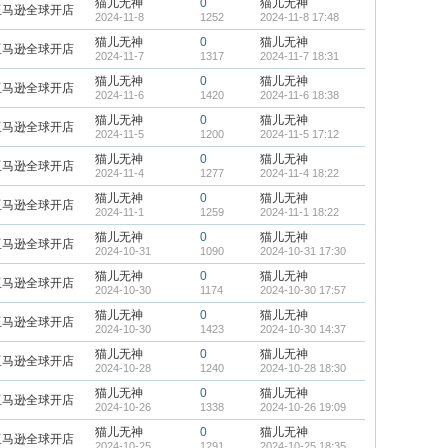
猫儿无神
0
猫儿无神
亚马逊全球开店
2024-11-8
1252
2024-11-8 17:48
猫儿无神
0
猫儿无神
亚马逊全球开店
2024-11-7
1317
2024-11-7 18:31
猫儿无神
0
猫儿无神
亚马逊全球开店
2024-11-6
1420
2024-11-6 18:38
猫儿无神
0
猫儿无神
亚马逊全球开店
2024-11-5
1200
2024-11-5 17:12
猫儿无神
0
猫儿无神
亚马逊全球开店
2024-11-4
1277
2024-11-4 18:22
猫儿无神
0
猫儿无神
亚马逊全球开店
2024-11-1
1259
2024-11-1 18:22
猫儿无神
0
猫儿无神
亚马逊全球开店
2024-10-31
1090
2024-10-31 17:30
猫儿无神
0
猫儿无神
亚马逊全球开店
2024-10-30
1174
2024-10-30 17:57
猫儿无神
0
猫儿无神
亚马逊全球开店
2024-10-30
1423
2024-10-30 14:37
猫儿无神
0
猫儿无神
亚马逊全球开店
2024-10-28
1240
2024-10-28 18:30
猫儿无神
0
猫儿无神
亚马逊全球开店
2024-10-26
1338
2024-10-26 19:09
猫儿无神
0
猫儿无神
亚马逊全球开店
2024-10-25
1291
2024-10-25 18:35