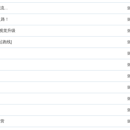
...
之路！
g视觉升级
起跑线]
道
运营