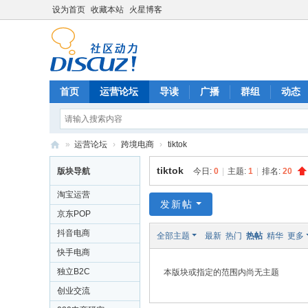
设为首页
收藏本站
火星博客
首页
运营论坛
导读
广播
群组
动态
»
运营论坛
›
跨境电商
›
tiktok
电
tiktok
版块导航
今日:
0
|
主题:
1
|
排名:
20
商
淘宝运营
运
发新帖
京东POP
营
抖音电商
全部主题
最新
热门
热帖
精华
更多
网
快手电商
独立B2C
本版块或指定的范围内尚无主题
创业交流