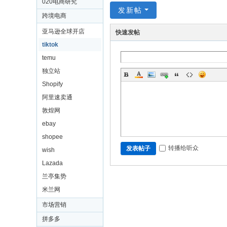
020电商研究
发新帖
跨境电商
亚马逊全球开店
快速发帖
tiktok
temu
独立站
Shopify
阿里速卖通
敦煌网
ebay
shopee
转播给听众
发表帖子
wish
Lazada
兰亭集势
米兰网
市场营销
拼多多