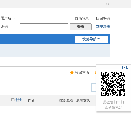
切
换
用户名
自动登录
找回密码
到
宽
密码
立即注册
登录
版
快捷导航
收藏本版
|
订阅
返 回
新窗
作者
回复/查看
最后发表
用微信扫一扫
互动赢积分