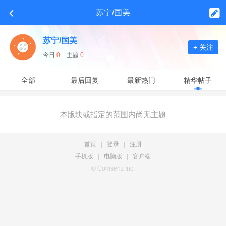
苏宁/国美
苏宁/国美
+ 关注
今日
0
主题
0
全部
最后回复
最新热门
精华帖子
本版块或指定的范围内尚无主题
首页
|
登录
|
注册
手机版
|
电脑版
|
客户端
© Comsenz Inc.