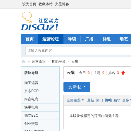
设为首页
收藏本站
火星博客
首页
运营论坛
导读
广播
群组
动态
»
运营论坛
›
其他平台
›
云集
电
云集
版块导航
今日:
0
|
主题:
0
|
排名:
3
商
淘宝运营
运
发新帖
京东POP
营
抖音电商
全部主题
最新
热门
热帖
精华
更多
网
快手电商
独立B2C
本版块或指定的范围内尚无主题
创业交流