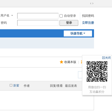
切
换
用户名
自动登录
找回密码
到
宽
密码
立即注册
登录
版
快捷导航
收藏本版
|
订阅
返 回
新窗
作者
回复/查看
最后发表
用微信扫一扫
互动赢积分