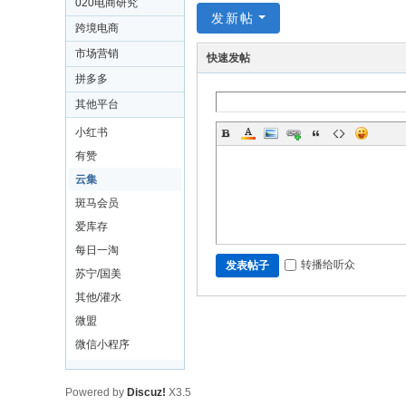
020电商研究
发新帖
跨境电商
市场营销
快速发帖
拼多多
其他平台
小红书
有赞
云集
斑马会员
爱库存
每日一淘
转播给听众
发表帖子
苏宁/国美
其他/灌水
微盟
微信小程序
Powered by
Discuz!
X3.5