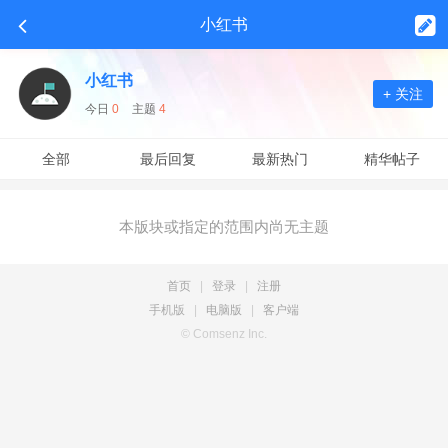
小红书
小红书
+ 关注
今日
0
主题
4
全部
最后回复
最新热门
精华帖子
本版块或指定的范围内尚无主题
首页
|
登录
|
注册
手机版
|
电脑版
|
客户端
© Comsenz Inc.