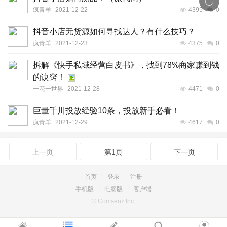
疯青羊
2021-12-22
4395
0
抖音小店无货源如何寻找达人？有什么技巧？
疯青羊
2021-12-23
4375
0
拆解《快手私域经营白皮书》，找到78%商家赚到钱
的诀窍！
一花一世界
2021-12-28
4471
0
巨量千川投放经验10条，投放新手必看！
疯青羊
2021-12-29
4617
0
上一页
第1页
下一页
首页
|
登录
|
注册
手机版
|
电脑版
|
客户端
© Comsenz Inc.