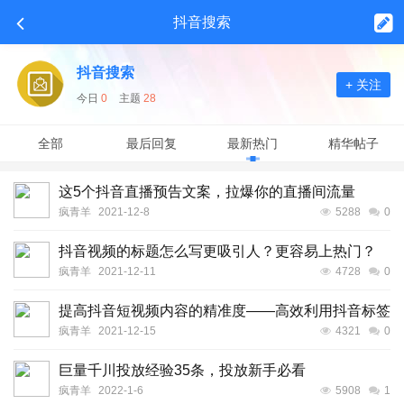
抖音搜索
抖音搜索
+ 关注
今日
0
主题
28
全部
最后回复
最新热门
精华帖子
这5个抖音直播预告文案，拉爆你的直播间流量
疯青羊
2021-12-8
5288
0
抖音视频的标题怎么写更吸引人？更容易上热门？
疯青羊
2021-12-11
4728
0
提高抖音短视频内容的精准度——高效利用抖音标签
疯青羊
2021-12-15
4321
0
巨量千川投放经验35条，投放新手必看
疯青羊
2022-1-6
5908
1