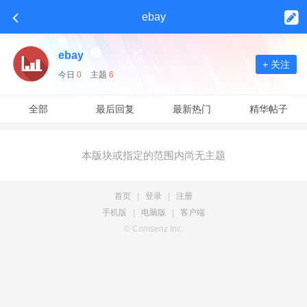
ebay
ebay
+ 关注
今日
0
主题
6
全部
最后回复
最新热门
精华帖子
本版块或指定的范围内尚无主题
首页
|
登录
|
注册
手机版
|
电脑版
|
客户端
© Comsenz Inc.