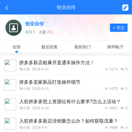
创业自传
创业自传
+ 关注
今日
0
主题
221
全部
最后回复
最新热门
精华帖子
拼多多新店粗暴开直通车操作方法！
淘小淘
2018-4-12
5174
0
拼多多卖家新品打造操作细节
淘小淘
2018-4-11
4970
0
入驻拼多多想上资源位有什么要求?怎么上活动？
淘小淘
2018-4-10
4917
0
入驻拼多多新店没销量怎么办？如何获取流量？
淘小淘
2018-4-9
4998
0