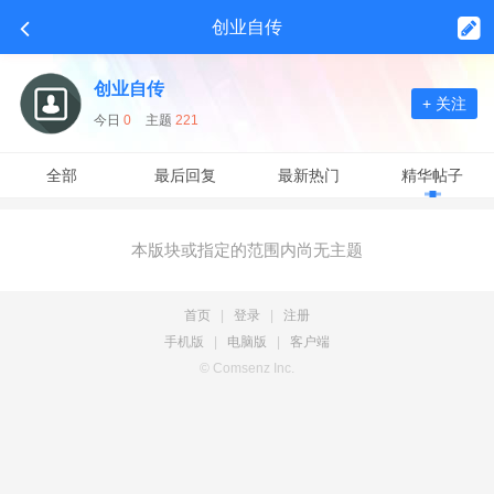
创业自传
创业自传
+ 关注
今日
0
主题
221
全部
最后回复
最新热门
精华帖子
本版块或指定的范围内尚无主题
首页
|
登录
|
注册
手机版
|
电脑版
|
客户端
© Comsenz Inc.