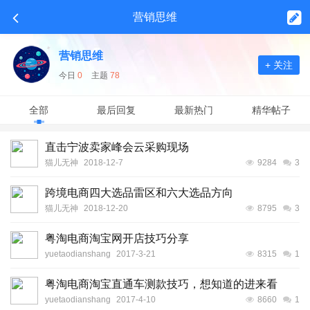
营销思维
营销思维
+ 关注
今日
0
主题
78
全部
最后回复
最新热门
精华帖子
直击宁波卖家峰会云采购现场
猫儿无神
2018-12-7
9284
3
跨境电商四大选品雷区和六大选品方向
猫儿无神
2018-12-20
8795
3
粤淘电商淘宝网开店技巧分享
yuetaodianshang
2017-3-21
8315
1
粤淘电商淘宝直通车测款技巧，想知道的进来看
yuetaodianshang
2017-4-10
8660
1