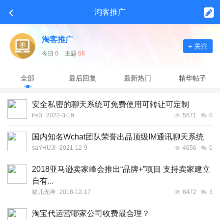
淘客推广
淘客推广
+ 关注
今日
0
主题
66
全部
最后回复
最新热门
精华帖子
安全私密的聊天系统可免费使用可转让可定制
fre3
2022-3-19
5571
0
国内知名Wchat团队荣誉出品顶级IM通讯聊天系统
saYHUJI
2021-12-9
4656
0
2018亚马逊卖家峰会推出“品牌+”项目 支持卖家建立
自有...
猫儿无神
2018-12-17
8472
3
淘宝代运营哪家公司收费最合理？