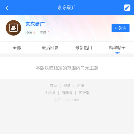
京东硬广
京东硬广
+ 关注
今日
0
主题
4
全部
最后回复
最新热门
精华帖子
本版块或指定的范围内尚无主题
首页
|
登录
|
注册
手机版
|
电脑版
|
客户端
© Comsenz Inc.