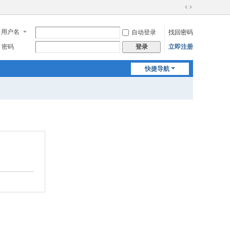
切
换
用户名
自动登录
找回密码
到
宽
密码
立即注册
登录
版
快捷导航