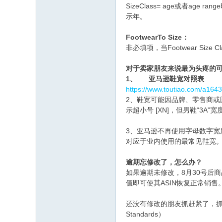
SizeClass= age或者age ran
示年。
FootwearTo Size
：
非必填项，当Footwear Size Cl
对于卖家朋友来说最为头疼的可能就
1、
亚马逊鞋宽对照表
https://www.toutiao.com/a16
2、鞋宽可能因品牌、零售商或国
示超小号 [XN]，但男鞋“3A”宽
3、亚马逊不再使用字母数字宽度
对应于业内使用的最常见鞋宽
逾期忘修改了，怎么办？
如果逾期未修改，8月30号后
值即可使其ASIN恢复正常销售
还没有修改的朋友抓赶紧了，抓
Standards）