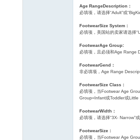
Age RangeDescription
：
必填项，请选择“Adult”或“BigKid”或“
FootwearSize System
：
必填项，美国站的卖家请选择“US-Foo
FootwearAge Group:
必填项，且必须和Age Range D
FootwearGend
：
非必填项，Age Range Descr
FootwearSize Class
：
必填项，当Footwear Age Group
Group=Infant或Toddler或Lit
FootwearWidth
：
必填项，请选择“3X- Narrow”或“XX
FootwearSize
：
必填项，当Footwear Age Group