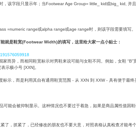
ge时，该字段只显示年；当Footwear Age Group= little_ kid或big_ kid, 
ass =numeric range或alpha range或age range时，则该字段需要填写。
是鞋宽(Footwear Width)的填写，这里给大家一点小贴士：
43191576059918
家而异，而相同鞋宽标示对男鞋来说可能与女鞋不同。例如，女鞋 “B”宽度
度表示极小号 [XXN]。
标示，而是利用其自有通用鞋宽范围 - 从 XXN 到 XXW - 具有便
。
商品可能会被抑制显示。这种情况也不要过于着急，如果是商品属性值因
。
紧了，抓紧了，已经修改的朋友也不要大意，对照表格认真检查才能考个好成