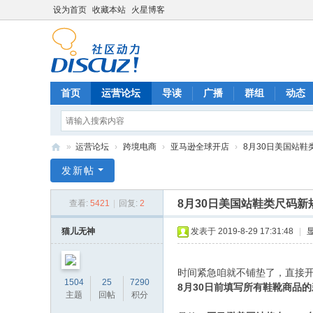
设为首页
收藏本站
火星博客
首页
运营论坛
导读
广播
群组
动态
»
运营论坛
›
跨境电商
›
亚马逊全球开店
›
8月30日美国站鞋
电
发新帖
商
8月30日美国站鞋类尺码
查看:
5421
|
回复:
2
运
营
猫儿无神
发表于 2019-8-29 17:31:48
|
网
时间紧急咱就不铺垫了，直接开门见山。相
1504
25
7290
8月30日前填写所有鞋靴商品
主题
回帖
积分