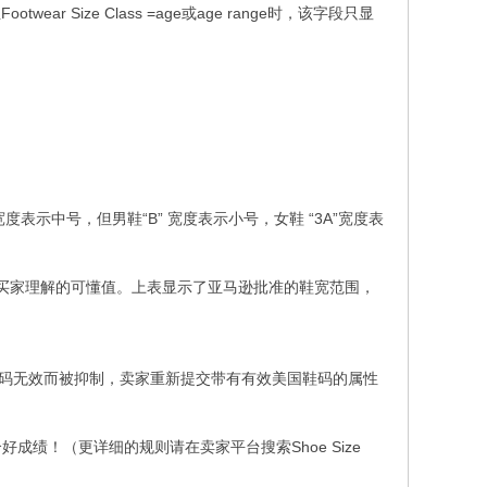
并且Footwear Size Class =age或age range时，该字段只显
表示中号，但男鞋“B” 宽度表示小号，女鞋 “3A”宽度表
于最终买家理解的可懂值。上表显示了亚马逊批准的鞋宽范围，
鞋码无效而被抑制，卖家重新提交带有有效美国鞋码的属性
绩！（更详细的规则请在卖家平台搜索Shoe Size