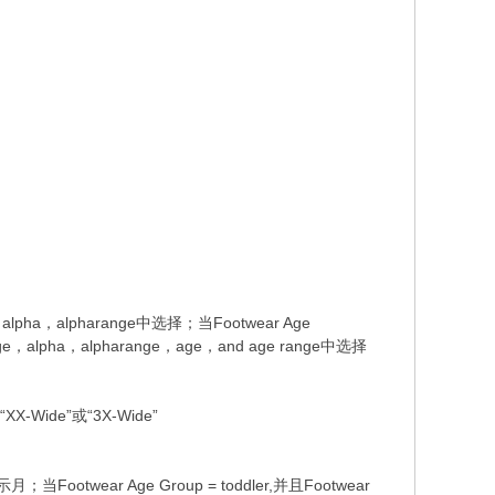
，alpha，alpharange中选择；当Footwear Age
ange，alpha，alpharange，age，and age range中选择
XX-Wide”或“3X-Wide”
；当Footwear Age Group = toddler,并且Footwear