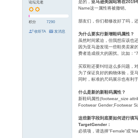
是的，
亚马逊美国站将在2019年8月
论坛元老
Name这一属性将被撤销。
朋友们，你们都修改好了吗，
积分
7290
收听TA
发消息
为什么要实行新增鞋码属性？
虽然时间紧迫，但我想应该也
因为亚马逊发现一些鞋类卖家
费者造成很大的困扰。比如：“7 M US”
买双鞋还要纠结这么多问题，
为了保证良好的购物体验，亚
同时，标准的尺码展示也有利于
什么是新的新鞋码属性？
新鞋码属性(footwear_size attri
Footwear Gender;Footwear Siz
这些新字段到底要如何进行填
TargetGender
：
必填项，请选择“Female”或“Male