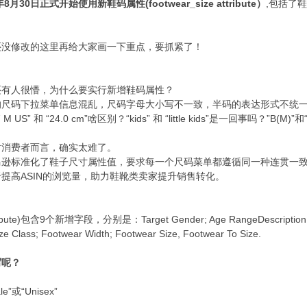
30日正式开始使用新鞋码属性(footwear_size attribute）
,包括了
还没修改的这里再给大家画一下重点，要抓紧了！
还有人很懵，为什么要实行新增鞋码属性？
的尺码下拉菜单信息混乱，尺码字母大小写不一致，半码的表达形式不统
 和 “24.0 cm”啥区别？“kids” 和 “little kids”是一回事吗？”B(M)
对消费者而言，确实太难了。
马逊标准化了鞋子尺寸属性值，要求每一个尺码菜单都遵循同一种连贯一
提高ASIN的浏览量，助力鞋靴类卖家提升销售转化。
bute)包含9个新增字段，分别是：Target Gender; Age RangeDescription; Foo
e Class; Footwear Width; Footwear Size, Footwear To Size.
写呢？
”或“Unisex”