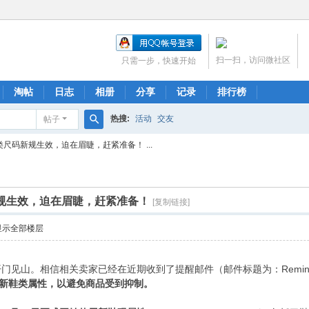
扫一扫，访问微社区
只需一步，快速开始
淘帖
日志
相册
分享
记录
排行榜
热搜:
活动
交友
帖子
搜
类尺码新规生效，迫在眉睫，赶紧准备！ ...
索
新规生效，迫在眉睫，赶紧准备！
[复制链接]
显示全部楼层
信相关卖家已经在近期收到了提醒邮件（邮件标题为：Reminder- Shoe Size 
的新鞋类属性，以避免商品受到抑制。