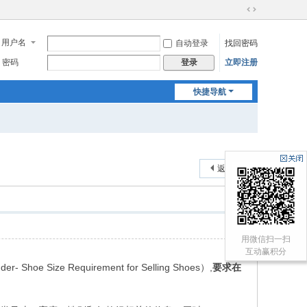
切
换
用户名
自动登录
找回密码
到
宽
密码
立即注册
登录
版
快捷导航
返回列表
用微信扫一扫
互动赢积分
Requirement for Selling Shoes）,
要求在