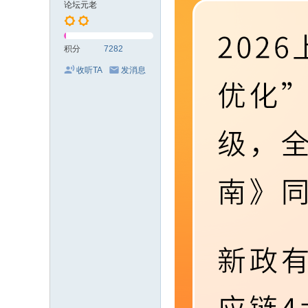
论坛元老
积分
7282
收听TA
发消息