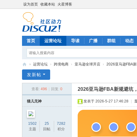
设为首页
收藏本站
火星博客
首页
运营论坛
导读
广播
群组
动态
»
运营论坛
›
跨境电商
›
亚马逊全球开店
›
2026亚马逊FBA
电
发新帖
商
2026亚马逊FBA新规避
查看:
496
|
回复:
0
运
营
猫儿无神
发表于 2026-5-27 17:46:28
|
网
1502
25
7282
主题
回帖
积分