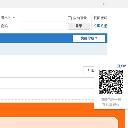
切
换
用户名
自动登录
找回密码
到
宽
密码
立即注册
登录
版
快捷导航
返回列表
用微信扫一扫
互动赢积分