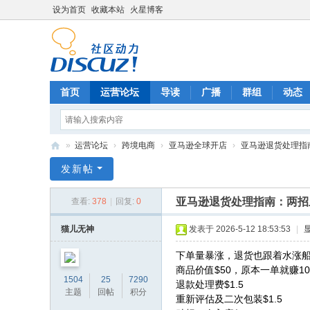
设为首页
收藏本站
火星博客
首页
运营论坛
导读
广播
群组
动态
»
运营论坛
›
跨境电商
›
亚马逊全球开店
›
亚马逊退货处理指南
电
发新帖
商
亚马逊退货处理指南：两招
查看:
378
|
回复:
0
运
营
猫儿无神
发表于 2026-5-12 18:53:53
|
网
下单量暴涨，退货也跟着水涨
商品价值$50，原本一单就赚1
1504
25
7290
退款处理费$1.5
主题
回帖
积分
重新评估及二次包装$1.5