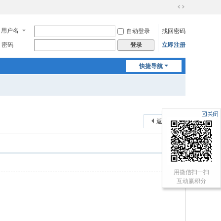
切
换
用户名
自动登录
找回密码
到
宽
密码
立即注册
登录
版
快捷导航
返回列表
用微信扫一扫
互动赢积分