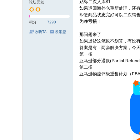
贴标二次入库$1
论坛元老
如果运回海外仓重新处理，还
即便商品状态完好可以二次销售
为净亏损！
积分
7290
收听TA
发消息
那问题来了——
如果退货这笔帐不划算，有没
答案是有：两套解决方案，今
第一招
亚马逊部分退款(Partial Re
第二招
亚马逊物流评级重售计划（FBA 