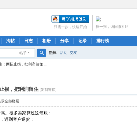
扫一扫，访问微社区
只需一步，快速开始
淘帖
日志
相册
分享
记录
排行榜
热搜:
活动
交友
帖子
搜
：两招止损，把利润留住 ...
索
止损，把利润留住
[复制链接]
显示全部楼层
船高。很多卖家算过这笔账：
0，遇到客户退货：