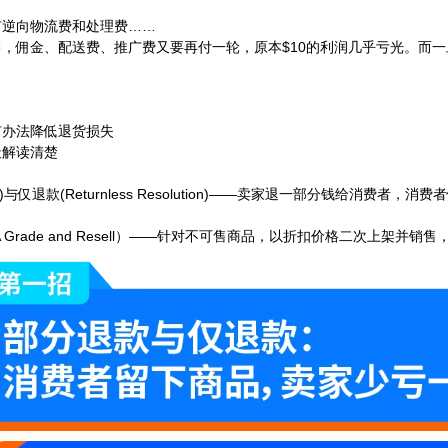
有逆向物流费和处理费……
，佣金、配送费、推广费又要再付一轮，原本$10的利润几乎亏光。而
有办法降低退货损失
天解读清楚
fund)与仅退款(Returnless Resolution)——卖家退一部分钱给消
Grade and Resell）——针对不可售商品，以折扣价格二次上架并销