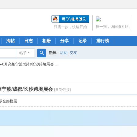
扫一扫，访问微社区
只需一步，快速开始
淘帖
日志
相册
分享
记录
排行榜
热搜:
活动
交友
帖子
搜
6月亮相宁波/成都/长沙跨境展会 ...
索
相宁波/成都/长沙跨境展会
[复制链接]
示全部楼层