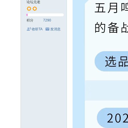
论坛元老
积分
7290
收听TA
发消息