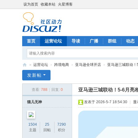
设为首页
收藏本站
火星博客
首页
运营论坛
导读
广播
群组
动态
»
运营论坛
›
跨境电商
›
亚马逊全球开店
›
亚马逊三城联动！5-
电
发新帖
商
亚马逊三城联动！5-6月亮
查看:
788
|
回复:
0
运
营
猫儿无神
发表于 2026-5-7 18:54:30
|
显
网
1504
25
7290
主题
回帖
积分