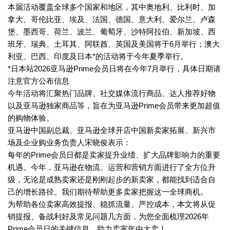
本届活动覆盖全球多个国家和地区，其中奥地利、比利时、加
拿大、哥伦比亚、埃及、法国、德国、意大利、爱尔兰、卢森
堡、墨西哥、荷兰、波兰、葡萄牙、沙特阿拉伯、新加坡、西
班牙、瑞典、土耳其、阿联酋、英国及美国将于6月举行；澳大
利亚、巴西、印度及日本*的活动将于今年夏季举行。
*日本站2026亚马逊Prime会员日将在今年7月举行，具体日期请
注意官方公布信息
今年活动将汇聚热门品牌、社交媒体流行商品、达人推荐好物
以及亚马逊独家商品等，旨在为亚马逊Prime会员带来更加超值
的购物体验。
亚马逊中国副总裁、亚马逊全球开店中国新卖家拓展、新兴市
场及企业购业务负责人宋晓俊表示：
每年的Prime会员日都是卖家提升业绩、扩大品牌影响力的重要
机遇。今年，亚马逊在物流、运营和营销方面进行了全方位升
级，无论是成熟卖家还是刚刚起步的新卖家，都能找到适合自
己的增长路径。我们期待帮助更多卖家把握这一全球商机。
为帮助各位卖家高效提报、稳抓流量、严控成本，本文将从促
销提报、备战利好及常见问题几方面，为您全面梳理2026年
Prime会员日的关键信息，助力卖家年中大卖！