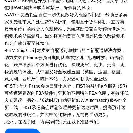
▪AWD：4/10日起开放中小型带电商品入仓，3C类产品卖家可以
使用AWD解决旺季库容紧张，降低备货风险。
▪AWD：美西托盘仓进一步优化散货入仓操作门槛，帮助更多卖
家享受旺季入库处理费25%折扣，使用基于货件体积（立方英
尺为单位）的散货入仓新标准，系统帮助卖家自动预估满足体
积要求的所需箱数。如选择其他美西仓库满足托盘仓散货要求
也会自动分配至托盘仓。
▪FBM Ship+：针对卖家自配送订单推出的全新配送解决方案，
助力卖家在Prime会员日期间从成本控制、配送时效、销售转
化、账户绩效四个方面进行优化，实现更省、更快、更高、更
稳的履约体验。从中国发货至欧洲五国（英国、法国、德国、
意大利、西班牙）或日本站，卖家还可获取现金返还。
▪FIST：针对Prime会员日旺季入仓，FIST的智能转仓服务 (SR)
可将遭遇延误的FBA货件转至其他不拥堵的FBA仓库，有效降低
入仓延误。另外，送达时段自动更新(DW Automation)服务也全
新上线，FIST承运商会帮您管理并更新送达时段，提高预计送
达时段的准确性，并大幅简化操作，无需再手动更新。
此外，在现阶段，请卖家特别关注以下准备事项。