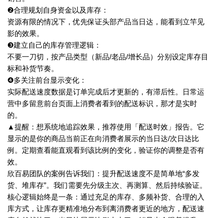
❷合理规划自身资金以及库存：
资源有限的情况下，优先保证头部产品当日达，能看到立竿见
影的效果。
❸建立自己的库存管理逻辑：
不要一刀切，按产品类型（新品/老品/增长品）分别设定库存目
标和补货节奏。
❹多关注前台显示变化：
实际配送速度数据是订单完成后才更新的，有滞后性。日常运
营中多留意前台页面上消费者看到的配送标识，那才是实时
的。
▲提醒：想系统地追踪效果，推荐使用「配送时效」报告。它
显示的是你的商品当前正在向消费者展示的当日达/次日达比
例。定期查看能直观看到该比例的变化，验证你的调整是否有
效。
欣百易团队的案例告诉我们：提升配送速度不是简单地“多发
货、堆库存”。我们需要先分级主次、再测算、然后持续验证。
核心逻辑始终是一条：通过充足的库存、多频补货、合理的入
库方式，让库存更精准地分布到离消费者更近的地方，配送速