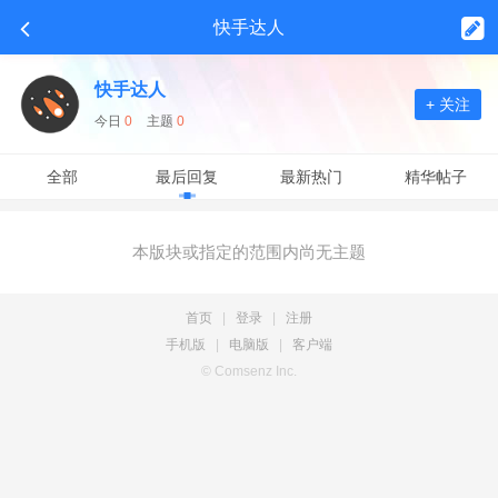
快手达人
快手达人
+ 关注
今日
0
主题
0
全部
最后回复
最新热门
精华帖子
本版块或指定的范围内尚无主题
首页
|
登录
|
注册
手机版
|
电脑版
|
客户端
© Comsenz Inc.