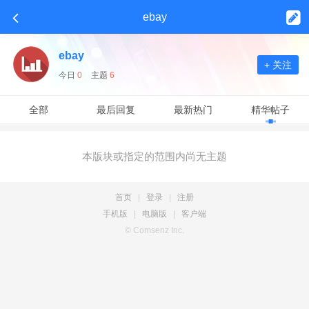
ebay
ebay
+ 关注
今日
0
主题
6
全部
最后回复
最新热门
精华帖子
本版块或指定的范围内尚无主题
首页
|
登录
|
注册
手机版
|
电脑版
|
客户端
© Comsenz Inc.