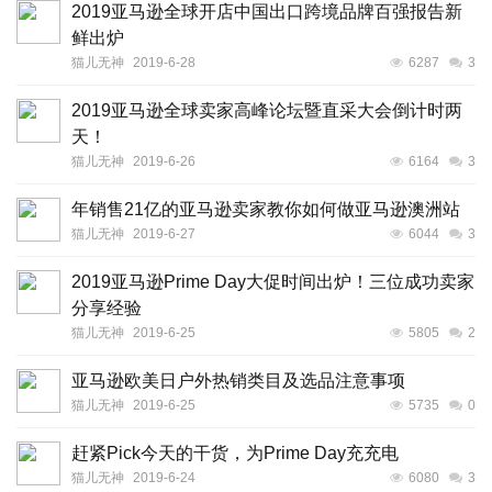
2019亚马逊全球开店中国出口跨境品牌百强报告新
鲜出炉
猫儿无神
2019-6-28
6287
3
2019亚马逊全球卖家高峰论坛暨直采大会倒计时两
天！
猫儿无神
2019-6-26
6164
3
年销售21亿的亚马逊卖家教你如何做亚马逊澳洲站
猫儿无神
2019-6-27
6044
3
2019亚马逊Prime Day大促时间出炉！三位成功卖家
分享经验
猫儿无神
2019-6-25
5805
2
亚马逊欧美日户外热销类目及选品注意事项
猫儿无神
2019-6-25
5735
0
赶紧Pick今天的干货，为Prime Day充充电
猫儿无神
2019-6-24
6080
3