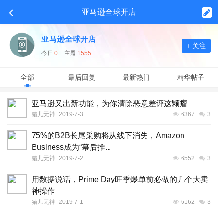
亚马逊全球开店
亚马逊全球开店
+ 关注
今日
0
主题
1555
全部
最后回复
最新热门
精华帖子
亚马逊又出新功能，为你清除恶意差评这颗瘤
猫儿无神
2019-7-3
6367
3
75%的B2B长尾采购将从线下消失，Amazon
Business成为“幕后推...
猫儿无神
2019-7-2
6552
3
用数据说话，Prime Day旺季爆单前必做的几个大卖
神操作
猫儿无神
2019-7-1
6162
3