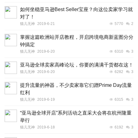
如何坐稳亚马逊Best Seller宝座？向这位卖家学习就
对了！
猫儿无神
2019-6-21
5770
2
掌握这篇欧洲站开店教程，开启跨境电商新蓝图分分
钟搞定
猫儿无神
2019-6-20
6310
3
亚马逊全球卖家高峰论坛，你要的满满干货都在这！
猫儿无神
2019-6-20
6282
3
提升流量的神器，不少卖家靠它们蹭Prime Day流量
红利
猫儿无神
2019-6-19
6315
3
“亚马逊全球开店”系列活动之直采大会将在杭州隆重
举行
猫儿无神
2019-6-18
6192
3