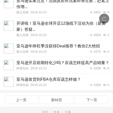
亚马逊卖家注意！法国反欺诈法案即将生效，赶紧上
传增...
猫儿无神
2019-10-23
6451
0
开讲啦！亚马逊全球开店12场线下活动为你（新卖
家）答疑...
猫儿无神
2019-10-22
6563
2
亚马逊年终旺季没获得Deal推荐？教你2大绝招
猫儿无神
2019-10-23
6370
0
亚马逊开店前期转化少吗？应该怎样提高产品销量？
跨境先知
2019-10-22
6299
0
亚马逊发货到FBA仓库应该怎样做？
跨境先知
2019-10-22
6364
0
上一页
第66页
下一页
首页
|
登录
|
注册