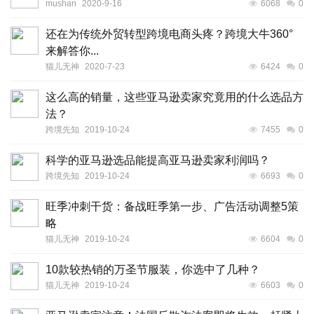
mushan
2020-9-16
6068
0
还在为传统外贸转型跨境电商头疼？跨境大牛360°
来解答你...
猫儿无神
2020-7-23
6424
0
这么高的销量，这些亚马逊卖家究竟用的什么选品方
法？
跨境先知
2019-10-24
7455
0
科学的亚马逊选品能提高亚马逊卖家利润吗？
跨境先知
2019-10-24
6693
0
旺季冲刺干货：备战旺季第一步、广告活动调整5策
略
猫儿无神
2019-10-24
6604
0
10款较热销的万圣节服装，你选中了几种？
猫儿无神
2019-10-24
6603
0