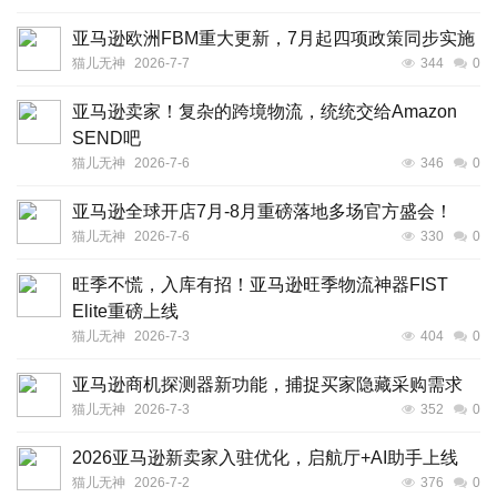
亚马逊欧洲FBM重大更新，7月起四项政策同步实施
猫儿无神
2026-7-7
344
0
亚马逊卖家！复杂的跨境物流，统统交给Amazon
SEND吧
猫儿无神
2026-7-6
346
0
亚马逊全球开店7月-8月重磅落地多场官方盛会！
猫儿无神
2026-7-6
330
0
旺季不慌，入库有招！亚马逊旺季物流神器FIST
Elite重磅上线
猫儿无神
2026-7-3
404
0
亚马逊商机探测器新功能，捕捉买家隐藏采购需求
猫儿无神
2026-7-3
352
0
2026亚马逊新卖家入驻优化，启航厅+AI助手上线
猫儿无神
2026-7-2
376
0