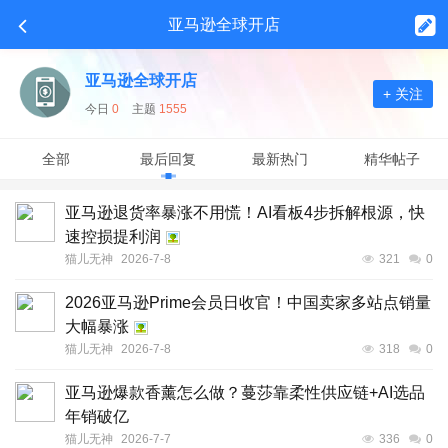
亚马逊全球开店
亚马逊全球开店
+ 关注
今日
0
主题
1555
全部
最后回复
最新热门
精华帖子
亚马逊退货率暴涨不用慌！AI看板4步拆解根源，快
速控损提利润
猫儿无神
2026-7-8
321
0
2026亚马逊Prime会员日收官！中国卖家多站点销量
大幅暴涨
猫儿无神
2026-7-8
318
0
亚马逊爆款香薰怎么做？蔓莎靠柔性供应链+AI选品
年销破亿
猫儿无神
2026-7-7
336
0