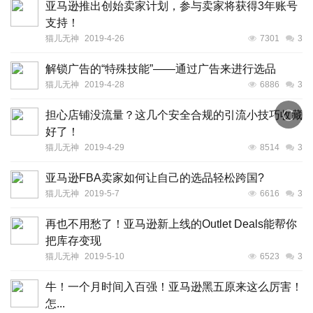
亚马逊推出创始卖家计划，参与卖家将获得3年账号
支持！
猫儿无神
2019-4-26
7301
3
解锁广告的“特殊技能”——通过广告来进行选品
猫儿无神
2019-4-28
6886
3
担心店铺没流量？这几个安全合规的引流小技巧收藏
好了！
猫儿无神
2019-4-29
8514
3
亚马逊FBA卖家如何让自己的选品轻松跨国?
猫儿无神
2019-5-7
6616
3
再也不用愁了！亚马逊新上线的Outlet Deals能帮你
把库存变现
猫儿无神
2019-5-10
6523
3
​牛！一个月时间入百强！亚马逊黑五原来这么厉害！
怎...