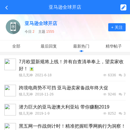
亚马逊全球开店
亚马逊全球开店
+ 关注
今日
2
主题
1555
全部
最后回复
最新热门
精华帖子
7月欧盟新规将上线！并有自查清单奉上，望卖家收
好！
猫儿无神
2021-6-18
6336
3
跨境电商势不可挡 亚马逊卖家备战年终大促
猫儿无神
2018-11-26
9246
7
潜力巨大的亚马逊澳大利亚站 带你赚翻2019
猫儿无神
2019-1-9
8252
3
黑五网一作战倒计时！精准把握旺季网购行为洞察！