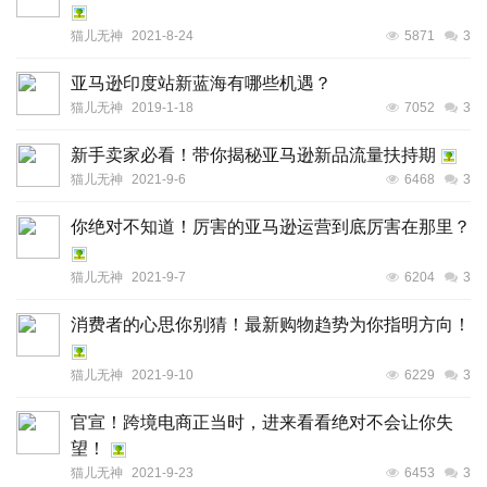
猫儿无神
2021-8-24
5871
3
亚马逊印度站新蓝海有哪些机遇？
猫儿无神
2019-1-18
7052
3
新手卖家必看！带你揭秘亚马逊新品流量扶持期
猫儿无神
2021-9-6
6468
3
你绝对不知道！厉害的亚马逊运营到底厉害在那里？
猫儿无神
2021-9-7
6204
3
消费者的心思你别猜！最新购物趋势为你指明方向！
猫儿无神
2021-9-10
6229
3
官宣！跨境电商正当时，进来看看绝对不会让你失
望！
猫儿无神
2021-9-23
6453
3