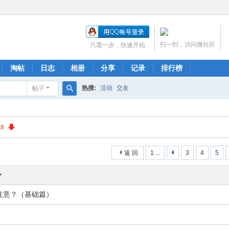
扫一扫，访问微社区
只需一步，快速开始
淘帖
日志
相册
分享
记录
排行榜
热搜:
活动
交友
帖子
搜
索
38
返 回
1 ...
3
4
5
注意？（基础篇）