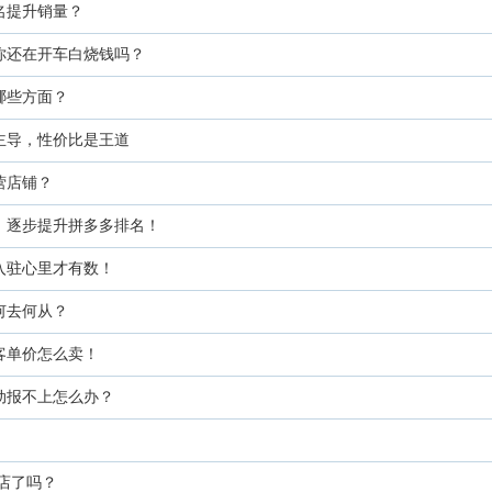
名提升销量？
你还在开车白烧钱吗？
哪些方面？
主导，性价比是王道
营店铺？
，逐步提升拼多多排名！
入驻心里才有数！
何去何从？
客单价怎么卖！
动报不上怎么办？
开店了吗？