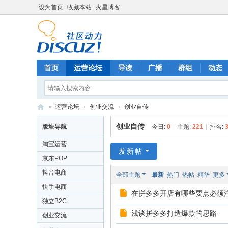
设为首页
收藏本站
火星博客
首页
运营论坛
导读
广播
群组
动态
»
运营论坛
›
创业交流
›
创业自传
电
创业自传
版块导航
今日:
0
|
主题:
221
|
排名:
商
淘宝运营
运
发新帖
京东POP
营
抖音电商
全部主题
最新
热门
热帖
精华
更多
网
快手电商
在拼多多开店有哪些要点必须
独立B2C
浅谈拼多多打造爆款的思路
创业交流