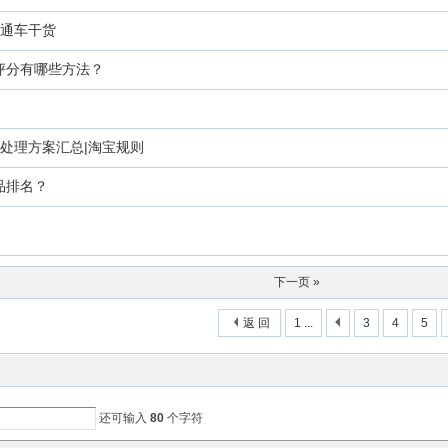
直通车干货
评分有哪些方法？
见处理方案汇总|淘宝规则
品排名？
下一页 »
返 回
1 ...
3
4
5
还可输入
80
个字符