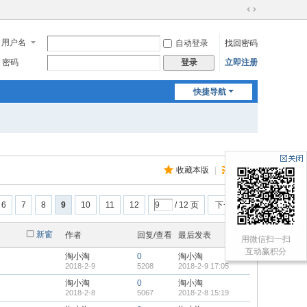
切
换
用户名
自动登录
找回密码
到
宽
密码
立即注册
登录
版
快捷导航
收藏本版
|
订阅
6
7
8
9
10
11
12
/ 12 页
下一页
新窗
作者
回复/查看
最后发表
用微信扫一扫
互动赢积分
淘小淘
0
淘小淘
2018-2-9
5208
2018-2-9 17:05
淘小淘
0
淘小淘
2018-2-8
5067
2018-2-8 15:19