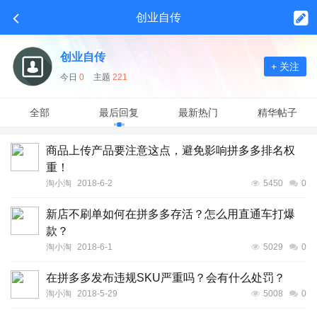
创业自传
创业自传
+ 关注
今日
0
主题
221
全部
最后回复
最新热门
精华帖子
商品上传产品要注意这点，避免影响拼多多排名权
重！
淘小淘
2018-6-2
5450
0
新店不刷单如何在拼多多存活？怎么用直通车打爆
款？
淘小淘
2018-6-1
5029
0
在拼多多发布违规SKU严重吗？会有什么处罚？
淘小淘
2018-5-29
5008
0