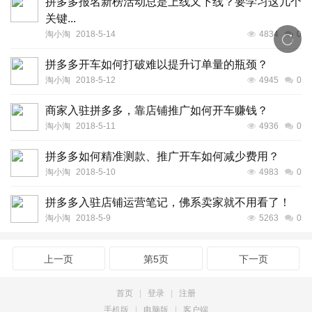
拼多多报名新榜活动总是上线又下线？要学习这几个
关键...
淘小淘
2018-5-14
4834
0
拼多多开车如何打破难以提升订单量的瓶颈？
淘小淘
2018-5-12
4945
0
商家入驻拼多多，靠店铺推广如何开车赚钱？
淘小淘
2018-5-11
4936
0
拼多多如何精准测款、推广开车如何减少费用？
淘小淘
2018-5-10
4983
0
拼多多入驻店铺运营笔记，佛系卖家就不用看了！
淘小淘
2018-5-9
5263
0
上一页
第5页
下一页
首页
|
登录
|
注册
手机版
|
电脑版
|
客户端