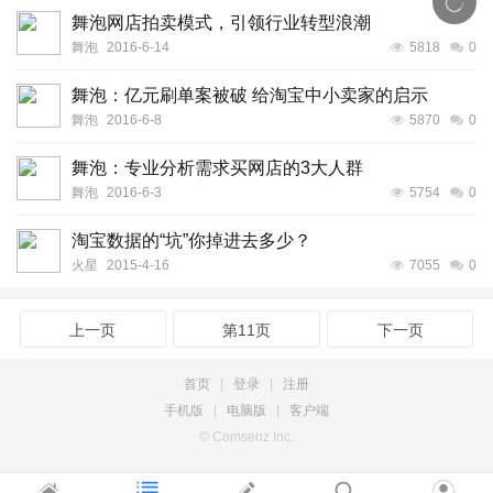
舞泡网店拍卖模式，引领行业转型浪潮
舞泡
2016-6-14
5818
0
舞泡：亿元刷单案被破 给淘宝中小卖家的启示
舞泡
2016-6-8
5870
0
舞泡：专业分析需求买网店的3大人群
舞泡
2016-6-3
5754
0
淘宝数据的“坑”你掉进去多少？
火星
2015-4-16
7055
0
上一页
第11页
下一页
首页
|
登录
|
注册
手机版
|
电脑版
|
客户端
© Comsenz Inc.