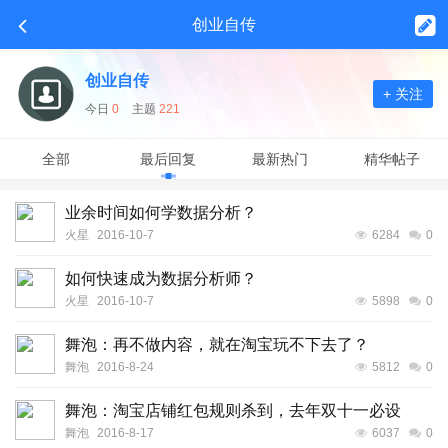
创业自传
创业自传
+ 关注
今日
0
主题
221
全部
最后回复
最新热门
精华帖子
业余时间如何学数据分析？
火星
2016-10-7
6284
0
如何快速成为数据分析师？
火星
2016-10-7
5898
0
舞泡：再不做内容，就在淘宝玩不下去了？
舞泡
2016-8-24
5812
0
舞泡：淘宝店铺红包规则杀到，去年双十一必设
舞泡
2016-8-17
6037
0