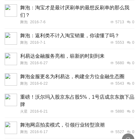
舞泡：淘宝才是最讨厌刷单的最想反刷单的那么我
们？
舞泡
2016-7-6
5713
0
舞泡：返利类不计入淘宝销量，你读懂了吗？
舞泡
2016-7-1
5553
0
利易达金融服务亮相，崭新的时刻到来
舞泡
2016-6-27
5680
0
舞泡金服更名为利易达，构建全方位金融生态圈
舞泡
2016-6-22
5543
0
重磅！沃尔玛入股京东占股5%，1号店成京东旗下品
牌
火星
2016-6-21
5880
0
舞泡网店拍卖模式，引领行业转型浪潮
舞泡
2016-6-17
5527
0