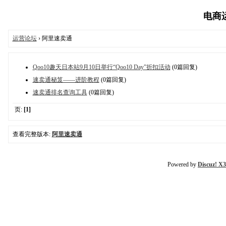
电商运营
运营论坛
› 阿里速卖通
Qoo10趣天日本站9月10日举行“Qoo10 Day”折扣活动
(0篇回复)
速卖通秘笈——进阶教程
(0篇回复)
速卖通排名查询工具
(0篇回复)
页:
[1]
查看完整版本:
阿里速卖通
Powered by
Discuz! X3